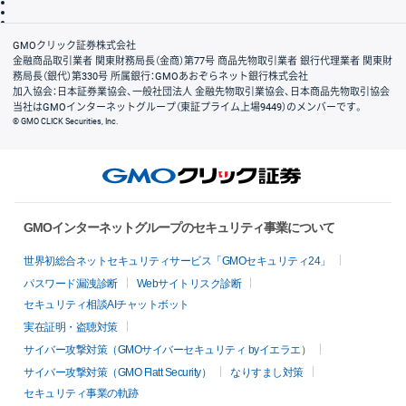
信託保全
リスク説明
会社案内
GMOクリック証券株式会社
金融商品取引業者 関東財務局長（金商）第77号 商品先物取引業者 銀行代理業者 関東財
務局長（銀代）第330号 所属銀行：GMOあおぞらネット銀行株式会社
加入協会：日本証券業協会、一般社団法人 金融先物取引業協会、日本商品先物取引協会
当社はGMOインターネットグループ（東証プライム上場9449）のメンバーです。
© GMO CLICK Securities, Inc.
GMOインターネットグループのセキュリティ事業について
世界初総合ネットセキュリティサービス「GMOセキュリティ24」
パスワード漏洩診断
Webサイトリスク診断
セキュリティ相談AIチャットボット
実在証明・盗聴対策
サイバー攻撃対策（GMOサイバーセキュリティ byイエラエ）
サイバー攻撃対策（GMO Flatt Security）
なりすまし対策
セキュリティ事業の軌跡