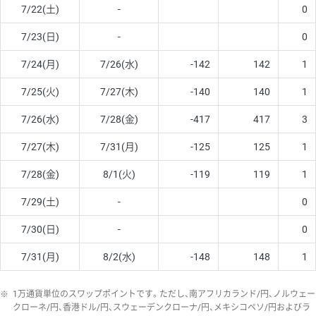
7/22(土)
-
0
7/23(日)
-
0
7/24(月)
7/26(水)
-142
142
1
7/25(火)
7/27(木)
-140
140
1
7/26(水)
7/28(金)
-417
417
3
7/27(木)
7/31(月)
-125
125
1
7/28(金)
8/1(火)
-119
119
1
7/29(土)
-
0
7/30(日)
-
0
7/31(月)
8/2(水)
-148
148
1
※
1万通貨単位のスワップポイントです。ただし、南アフリカランド/円、ノルウェー
クローネ/円、香港ドル/円、スウェーデンクローナ/円、メキシコペソ/円およびラ