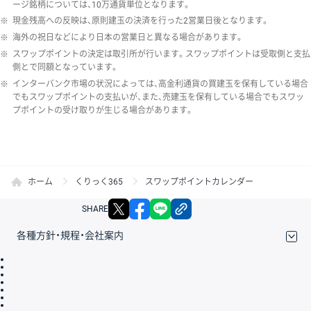
ージ銘柄については、10万通貨単位となります。
※
現金残高への反映は、原則建玉の決済を行った2営業日後となります。
※
海外の祝日などにより日本の営業日と異なる場合があります。
※
スワップポイントの決定は取引所が行います。スワップポイントは受取側と支払
側とで同額となっています。
※
インターバンク市場の状況によっては、高金利通貨の買建玉を保有している場合
でもスワップポイントの支払いが、また、売建玉を保有している場合でもスワッ
プポイントの受け取りが生じる場合があります。
ホーム
くりっく365
スワップポイントカレンダー
X
facebook
LINE
リンクをコピー
SHARE
各種方針・規程・会社案内
取引規程・約款
サイトマップ
その他のご案内
個人情報保護方針
最良執行方針
サイトのご利用について
ディスクレイマー