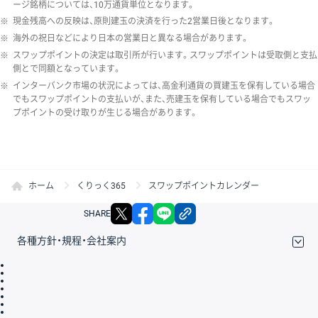
ージ銘柄については、10万通貨単位となります。
※
現金残高への反映は、原則建玉の決済を行った2営業日後となります。
※
海外の祝日などにより日本の営業日と異なる場合があります。
※
スワップポイントの決定は取引所が行います。スワップポイントは受取側と支払
側とで同額となっています。
※
インターバンク市場の状況によっては、高金利通貨の買建玉を保有している場合
でもスワップポイントの支払いが、また、売建玉を保有している場合でもスワッ
プポイントの受け取りが生じる場合があります。
ホーム
くりっく365
スワップポイントカレンダー
X
facebook
LINE
リンクをコピー
SHARE
各種方針・規程・会社案内
取引規程・約款
サイトマップ
その他のご案内
個人情報保護方針
最良執行方針
サイトのご利用について
ディスクレイマー