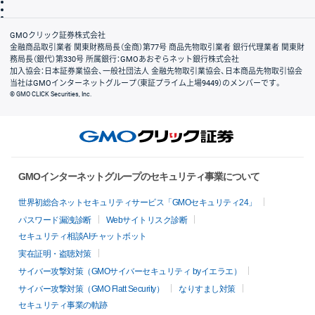
信託保全
リスク説明
会社案内
GMOクリック証券株式会社
金融商品取引業者 関東財務局長（金商）第77号 商品先物取引業者 銀行代理業者 関東財
務局長（銀代）第330号 所属銀行：GMOあおぞらネット銀行株式会社
加入協会：日本証券業協会、一般社団法人 金融先物取引業協会、日本商品先物取引協会
当社はGMOインターネットグループ（東証プライム上場9449）のメンバーです。
© GMO CLICK Securities, Inc.
GMOインターネットグループのセキュリティ事業について
世界初総合ネットセキュリティサービス「GMOセキュリティ24」
パスワード漏洩診断
Webサイトリスク診断
セキュリティ相談AIチャットボット
実在証明・盗聴対策
サイバー攻撃対策（GMOサイバーセキュリティ byイエラエ）
サイバー攻撃対策（GMO Flatt Security）
なりすまし対策
セキュリティ事業の軌跡