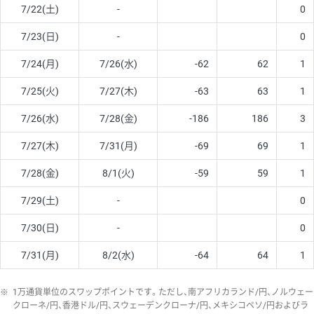
7/22(土)
-
0
7/23(日)
-
0
7/24(月)
7/26(水)
-62
62
1
7/25(火)
7/27(木)
-63
63
1
7/26(水)
7/28(金)
-186
186
3
7/27(木)
7/31(月)
-69
69
1
7/28(金)
8/1(火)
-59
59
1
7/29(土)
-
0
7/30(日)
-
0
7/31(月)
8/2(水)
-64
64
1
※
1万通貨単位のスワップポイントです。ただし、南アフリカランド/円、ノルウェー
クローネ/円、香港ドル/円、スウェーデンクローナ/円、メキシコペソ/円およびラ