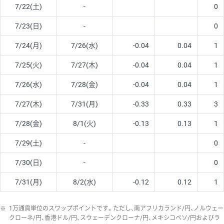
7/22(土)
-
0
7/23(日)
-
0
7/24(月)
7/26(水)
-0.04
0.04
1
7/25(火)
7/27(木)
-0.04
0.04
1
7/26(水)
7/28(金)
-0.04
0.04
1
7/27(木)
7/31(月)
-0.33
0.33
3
7/28(金)
8/1(火)
-0.13
0.13
1
7/29(土)
-
0
7/30(日)
-
0
7/31(月)
8/2(水)
-0.12
0.12
1
※
1万通貨単位のスワップポイントです。ただし、南アフリカランド/円、ノルウェー
クローネ/円、香港ドル/円、スウェーデンクローナ/円、メキシコペソ/円およびラ