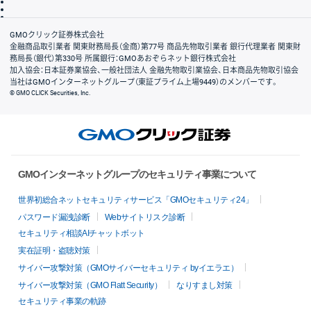
信託保全
リスク説明
会社案内
GMOクリック証券株式会社
金融商品取引業者 関東財務局長（金商）第77号 商品先物取引業者 銀行代理業者 関東財
務局長（銀代）第330号 所属銀行：GMOあおぞらネット銀行株式会社
加入協会：日本証券業協会、一般社団法人 金融先物取引業協会、日本商品先物取引協会
当社はGMOインターネットグループ（東証プライム上場9449）のメンバーです。
© GMO CLICK Securities, Inc.
GMOインターネットグループのセキュリティ事業について
世界初総合ネットセキュリティサービス「GMOセキュリティ24」
パスワード漏洩診断
Webサイトリスク診断
セキュリティ相談AIチャットボット
実在証明・盗聴対策
サイバー攻撃対策（GMOサイバーセキュリティ byイエラエ）
サイバー攻撃対策（GMO Flatt Security）
なりすまし対策
セキュリティ事業の軌跡