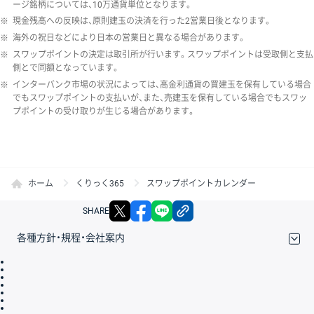
ージ銘柄については、10万通貨単位となります。
※
現金残高への反映は、原則建玉の決済を行った2営業日後となります。
※
海外の祝日などにより日本の営業日と異なる場合があります。
※
スワップポイントの決定は取引所が行います。スワップポイントは受取側と支払
側とで同額となっています。
※
インターバンク市場の状況によっては、高金利通貨の買建玉を保有している場合
でもスワップポイントの支払いが、また、売建玉を保有している場合でもスワッ
プポイントの受け取りが生じる場合があります。
ホーム
くりっく365
スワップポイントカレンダー
X
facebook
LINE
リンクをコピー
SHARE
各種方針・規程・会社案内
取引規程・約款
サイトマップ
その他のご案内
個人情報保護方針
最良執行方針
サイトのご利用について
ディスクレイマー