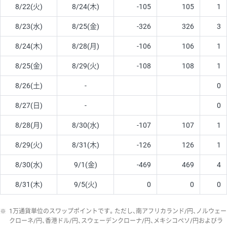
8/22(火)
8/24(木)
-105
105
1
8/23(水)
8/25(金)
-326
326
3
8/24(木)
8/28(月)
-106
106
1
8/25(金)
8/29(火)
-108
108
1
8/26(土)
-
0
8/27(日)
-
0
8/28(月)
8/30(水)
-107
107
1
8/29(火)
8/31(木)
-126
126
1
8/30(水)
9/1(金)
-469
469
4
8/31(木)
9/5(火)
0
0
0
※
1万通貨単位のスワップポイントです。ただし、南アフリカランド/円、ノルウェー
クローネ/円、香港ドル/円、スウェーデンクローナ/円、メキシコペソ/円およびラ