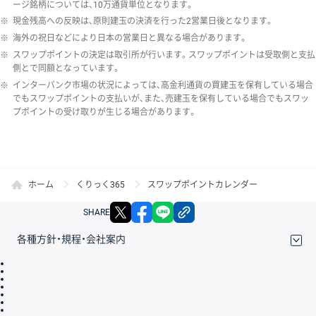
ージ銘柄については、10万通貨単位となります。
※
現金残高への反映は、原則建玉の決済を行った2営業日後となります。
※
海外の祝日などにより日本の営業日と異なる場合があります。
※
スワップポイントの決定は取引所が行います。スワップポイントは受取側と支払
側とで同額となっています。
※
インターバンク市場の状況によっては、高金利通貨の買建玉を保有している場合
でもスワップポイントの支払いが、また、売建玉を保有している場合でもスワッ
プポイントの受け取りが生じる場合があります。
ホーム
くりっく365
スワップポイントカレンダー
X
facebook
LINE
リンクをコピー
SHARE
各種方針・規程・会社案内
取引規程・約款
サイトマップ
その他のご案内
個人情報保護方針
最良執行方針
サイトのご利用について
ディスクレイマー