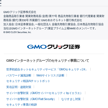
信託保全
リスク説明
会社案内
GMOクリック証券株式会社
金融商品取引業者 関東財務局長（金商）第77号 商品先物取引業者 銀行代理業者 関東財
務局長（銀代）第330号 所属銀行：GMOあおぞらネット銀行株式会社
加入協会：日本証券業協会、一般社団法人 金融先物取引業協会、日本商品先物取引協会
当社はGMOインターネットグループ（東証プライム上場9449）のメンバーです。
© GMO CLICK Securities, Inc.
GMOインターネットグループのセキュリティ事業について
世界初総合ネットセキュリティサービス「GMOセキュリティ24」
パスワード漏洩診断
Webサイトリスク診断
セキュリティ相談AIチャットボット
実在証明・盗聴対策
サイバー攻撃対策（GMOサイバーセキュリティ byイエラエ）
サイバー攻撃対策（GMO Flatt Security）
なりすまし対策
セキュリティ事業の軌跡