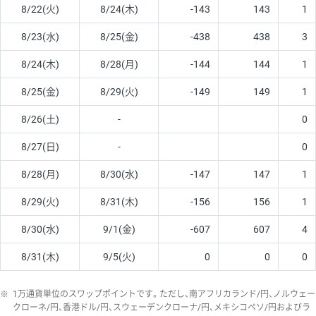
8/22(火)
8/24(木)
-143
143
1
8/23(水)
8/25(金)
-438
438
3
8/24(木)
8/28(月)
-144
144
1
8/25(金)
8/29(火)
-149
149
1
8/26(土)
-
0
8/27(日)
-
0
8/28(月)
8/30(水)
-147
147
1
8/29(火)
8/31(木)
-156
156
1
8/30(水)
9/1(金)
-607
607
4
8/31(木)
9/5(火)
0
0
0
※
1万通貨単位のスワップポイントです。ただし、南アフリカランド/円、ノルウェー
クローネ/円、香港ドル/円、スウェーデンクローナ/円、メキシコペソ/円およびラ