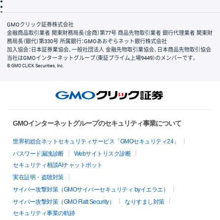
信託保全
リスク説明
会社案内
GMOクリック証券株式会社
金融商品取引業者 関東財務局長（金商）第77号 商品先物取引業者 銀行代理業者 関東財
務局長（銀代）第330号 所属銀行：GMOあおぞらネット銀行株式会社
加入協会：日本証券業協会、一般社団法人 金融先物取引業協会、日本商品先物取引協会
当社はGMOインターネットグループ（東証プライム上場9449）のメンバーです。
© GMO CLICK Securities, Inc.
GMOインターネットグループのセキュリティ事業について
世界初総合ネットセキュリティサービス「GMOセキュリティ24」
パスワード漏洩診断
Webサイトリスク診断
セキュリティ相談AIチャットボット
実在証明・盗聴対策
サイバー攻撃対策（GMOサイバーセキュリティ byイエラエ）
サイバー攻撃対策（GMO Flatt Security）
なりすまし対策
セキュリティ事業の軌跡