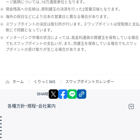
ージ銘柄については、10万通貨単位となります。
※
現金残高への反映は、原則建玉の決済を行った2営業日後となります。
※
海外の祝日などにより日本の営業日と異なる場合があります。
※
スワップポイントの決定は取引所が行います。スワップポイントは受取側と支払
側とで同額となっています。
※
インターバンク市場の状況によっては、高金利通貨の買建玉を保有している場合
でもスワップポイントの支払いが、また、売建玉を保有している場合でもスワッ
プポイントの受け取りが生じる場合があります。
ホーム
くりっく365
スワップポイントカレンダー
X
facebook
LINE
リンクをコピー
SHARE
各種方針・規程・会社案内
取引規程・約款
サイトマップ
その他のご案内
個人情報保護方針
最良執行方針
サイトのご利用について
ディスクレイマー