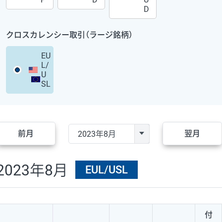
D
クロスカレンシー取引（ラージ銘柄）
EU
L/
U
SL
前月
翌月
2023年8月
EUL/USL
付