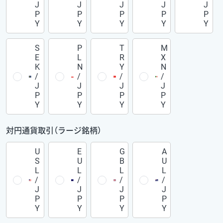
J
J
J
J
J
P
P
P
P
P
Y
Y
Y
Y
Y
S
P
T
M
E
L
R
X
K
N
Y
N
/
/
/
/
J
J
J
J
P
P
P
P
Y
Y
Y
Y
対円通貨取引（ラージ銘柄）
U
E
G
A
S
U
B
U
L
L
L
L
/
/
/
/
J
J
J
J
P
P
P
P
Y
Y
Y
Y