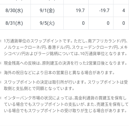
8/30(水)
9/1(金)
19.7
-19.7
4
8/31(木)
9/5(火)
0
0
0
※
1万通貨単位のスワップポイントです。ただし、南アフリカランド/円、
ノルウェークローネ/円、香港ドル/円、スウェーデンクローナ/円、メキ
シコペソ/円およびラージ銘柄については、10万通貨単位となります。
※
現金残高への反映は、原則建玉の決済を行った2営業日後となります。
※
海外の祝日などにより日本の営業日と異なる場合があります。
※
スワップポイントの決定は取引所が行います。スワップポイントは受
取側と支払側とで同額となっています。
※
インターバンク市場の状況によっては、高金利通貨の買建玉を保有し
ている場合でもスワップポイントの支払いが、また、売建玉を保有して
いる場合でもスワップポイントの受け取りが生じる場合があります。