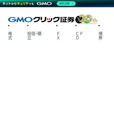
無料診断
X
LINE
株
投信・積
Ｆ
ＣＦ
債
式
立
Ｘ
Ｄ
券