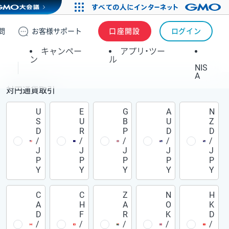
問
お客様
サポート
口座開設
ログイン
キャンペー
アプリ・ツー
ン
ル
NIS
A
対円通貨取引
U
E
G
A
N
S
U
B
U
Z
D
R
P
D
D
/
/
/
/
/
J
J
J
J
J
P
P
P
P
P
Y
Y
Y
Y
Y
C
C
Z
N
H
A
H
A
O
K
D
F
R
K
D
/
/
/
/
/