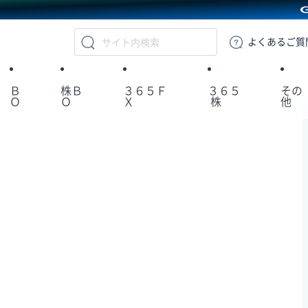
GMOクリック証券
よくある
ご質
Ｂ
株Ｂ
３６５Ｆ
３６５
その
Ｏ
Ｏ
Ｘ
株
他