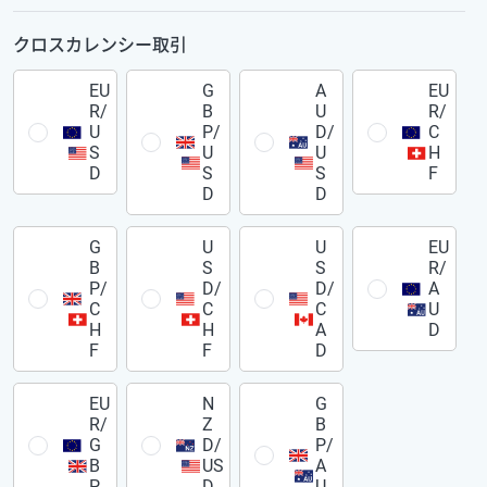
クロスカレンシー取引
EU
G
A
EU
R/
B
U
R/
U
P/
D/
C
S
U
U
H
D
S
S
F
D
D
G
U
U
EU
B
S
S
R/
P/
D/
D/
A
C
C
C
U
H
H
A
D
F
F
D
EU
N
G
R/
Z
B
G
D/
P/
B
US
A
P
D
U