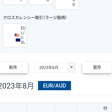
D
クロスカレンシー取引（ラージ銘柄）
EU
L/
U
SL
前月
翌月
2023年8月
EUR/AUD
付