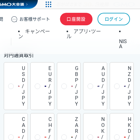
問
お客様
サポート
口座開設
ログイン
キャンペー
アプリ・ツー
ン
ル
NIS
A
対円通貨取引
U
E
G
A
N
S
U
B
U
Z
D
R
P
D
D
/
/
/
/
/
J
J
J
J
J
P
P
P
P
P
Y
Y
Y
Y
Y
C
C
Z
N
H
A
H
A
O
K
D
F
R
K
D
/
/
/
/
/