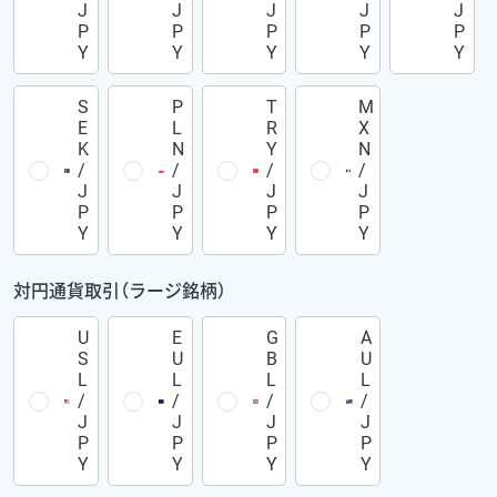
J
J
J
J
J
P
P
P
P
P
Y
Y
Y
Y
Y
S
P
T
M
E
L
R
X
K
N
Y
N
/
/
/
/
J
J
J
J
P
P
P
P
Y
Y
Y
Y
対円通貨取引（ラージ銘柄）
U
E
G
A
S
U
B
U
L
L
L
L
/
/
/
/
J
J
J
J
P
P
P
P
Y
Y
Y
Y