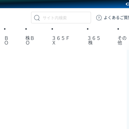
GMOクリック証券
よくある
ご質
Ｂ
株Ｂ
３６５Ｆ
３６５
その
Ｏ
Ｏ
Ｘ
株
他