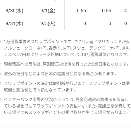
8/30(水)
9/1(金)
0.55
-0.55
4
8/31(木)
9/5(火)
0
0
0
※
1万通貨単位のスワップポイントです。ただし、南アフリカランド/円、
ノルウェークローネ/円、香港ドル/円、スウェーデンクローナ/円、メキ
シコペソ/円およびラージ銘柄については、10万通貨単位となります。
※
現金残高への反映は、原則建玉の決済を行った2営業日後となります。
※
海外の祝日などにより日本の営業日と異なる場合があります。
※
スワップポイントの決定は取引所が行います。スワップポイントは受
取側と支払側とで同額となっています。
※
インターバンク市場の状況によっては、高金利通貨の買建玉を保有し
ている場合でもスワップポイントの支払いが、また、売建玉を保有して
いる場合でもスワップポイントの受け取りが生じる場合があります。