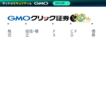
無料診断
X
LINE
株
投信・積
Ｆ
ＣＦ
債
式
立
Ｘ
Ｄ
券