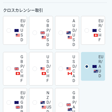
クロスカレンシー取引
EU
G
A
EU
R/
B
U
R/
U
P/
D/
C
S
U
U
H
D
S
S
F
D
D
G
U
U
EU
B
S
S
R/
P/
D/
D/
A
C
C
C
U
H
H
A
D
F
F
D
EU
N
G
R/
Z
B
G
D/
P/
B
US
A
P
D
U