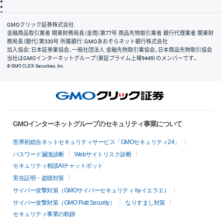
信託保全
リスク説明
会社案内
GMOクリック証券株式会社
金融商品取引業者 関東財務局長（金商）第77号 商品先物取引業者 銀行代理業者 関東財
務局長（銀代）第330号 所属銀行：GMOあおぞらネット銀行株式会社
加入協会：日本証券業協会、一般社団法人 金融先物取引業協会、日本商品先物取引協会
当社はGMOインターネットグループ（東証プライム上場9449）のメンバーです。
© GMO CLICK Securities, Inc.
GMOインターネットグループのセキュリティ事業について
世界初総合ネットセキュリティサービス「GMOセキュリティ24」
パスワード漏洩診断
Webサイトリスク診断
セキュリティ相談AIチャットボット
実在証明・盗聴対策
サイバー攻撃対策（GMOサイバーセキュリティ byイエラエ）
サイバー攻撃対策（GMO Flatt Security）
なりすまし対策
セキュリティ事業の軌跡