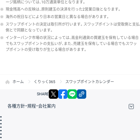
ージ銘柄については、10万通貨単位となります。
※
現金残高への反映は、原則建玉の決済を行った2営業日後となります。
※
海外の祝日などにより日本の営業日と異なる場合があります。
※
スワップポイントの決定は取引所が行います。スワップポイントは受取側と支払
側とで同額となっています。
※
インターバンク市場の状況によっては、高金利通貨の買建玉を保有している場合
でもスワップポイントの支払いが、また、売建玉を保有している場合でもスワッ
プポイントの受け取りが生じる場合があります。
ホーム
くりっく365
スワップポイントカレンダー
X
facebook
LINE
リンクをコピー
SHARE
各種方針・規程・会社案内
取引規程・約款
サイトマップ
その他のご案内
個人情報保護方針
最良執行方針
サイトのご利用について
ディスクレイマー