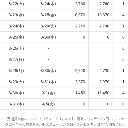
8/22(火)
8/24(木)
-2,760
2,760
1
8/23(水)
8/25(金)
-10,870
10,870
4
8/24(木)
8/29(火)
-2,740
2,740
1
8/25(金)
8/30(水)
0
0
0
8/26(土)
-
0
8/27(日)
-
0
8/28(月)
8/30(水)
-2,790
2,790
1
8/29(火)
8/31(木)
-2,970
2,970
1
8/30(水)
9/1(金)
-11,450
11,450
4
8/31(木)
9/5(火)
0
0
0
※
1万通貨単位のスワップポイントです。ただし、南アフリカランド/円、ノルウェー
クローネ/円、香港ドル/円、スウェーデンクローナ/円、メキシコペソ/円およびラ