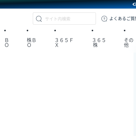
GMOクリック証券
よくある
ご質
Ｂ
株Ｂ
３６５Ｆ
３６５
その
Ｏ
Ｏ
Ｘ
株
他