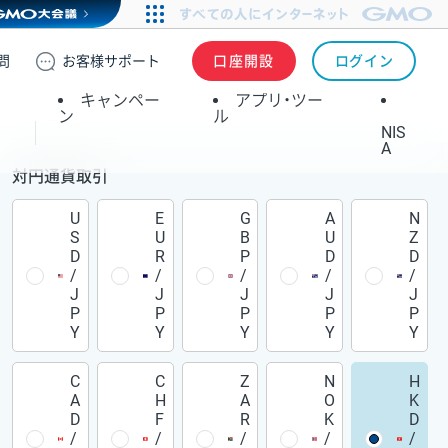
問
お客様
サポート
口座開設
ログイン
キャンペー
アプリ・ツー
ン
ル
NIS
A
対円通貨取引
U
E
G
A
N
S
U
B
U
Z
D
R
P
D
D
/
/
/
/
/
J
J
J
J
J
P
P
P
P
P
Y
Y
Y
Y
Y
C
C
Z
N
H
A
H
A
O
K
D
F
R
K
D
/
/
/
/
/