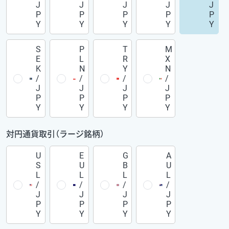
J
J
J
J
J
P
P
P
P
P
Y
Y
Y
Y
Y
S
P
T
M
E
L
R
X
K
N
Y
N
/
/
/
/
J
J
J
J
P
P
P
P
Y
Y
Y
Y
対円通貨取引（ラージ銘柄）
U
E
G
A
S
U
B
U
L
L
L
L
/
/
/
/
J
J
J
J
P
P
P
P
Y
Y
Y
Y