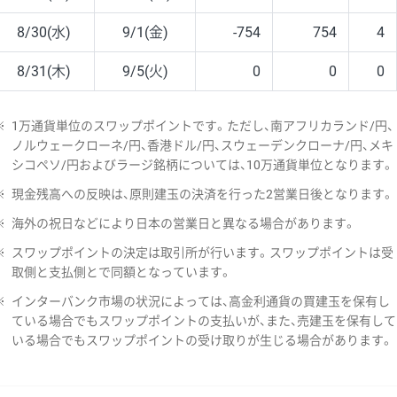
8/30(水)
9/1(金)
-754
754
4
8/31(木)
9/5(火)
0
0
0
※
1万通貨単位のスワップポイントです。ただし、南アフリカランド/円、
ノルウェークローネ/円、香港ドル/円、スウェーデンクローナ/円、メキ
シコペソ/円およびラージ銘柄については、10万通貨単位となります。
※
現金残高への反映は、原則建玉の決済を行った2営業日後となります。
※
海外の祝日などにより日本の営業日と異なる場合があります。
※
スワップポイントの決定は取引所が行います。スワップポイントは受
取側と支払側とで同額となっています。
※
インターバンク市場の状況によっては、高金利通貨の買建玉を保有し
ている場合でもスワップポイントの支払いが、また、売建玉を保有して
いる場合でもスワップポイントの受け取りが生じる場合があります。