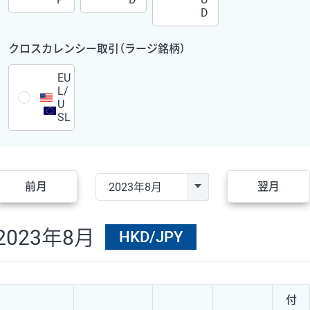
D
クロスカレンシー取引（ラージ銘柄）
EU
L/
U
SL
前月
翌月
2023年8月
HKD/JPY
付