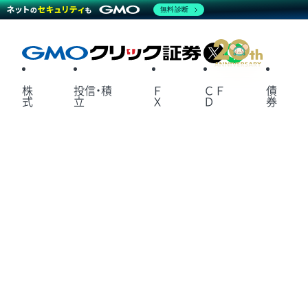
無料診断
X
LINE
株
投信・積
Ｆ
ＣＦ
債
式
立
Ｘ
Ｄ
券