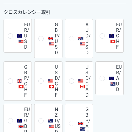
クロスカレンシー取引
EU
G
A
EU
R/
B
U
R/
U
P/
D/
C
S
U
U
H
D
S
S
F
D
D
G
U
U
EU
B
S
S
R/
P/
D/
D/
A
C
C
C
U
H
H
A
D
F
F
D
EU
N
G
R/
Z
B
G
D/
P/
B
US
A
P
D
U