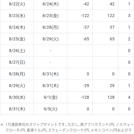
8/22(火)
8/24(木)
-42
42
1
8/23(水)
8/25(金)
-122
122
3
8/24(木)
8/28(月)
-37
37
1
8/25(金)
8/29(火)
-65
65
2
8/26(土)
-
0
8/27(日)
-
0
8/28(月)
8/31(木)
0
0
0
8/29(火)
8/31(木)
-29
29
1
8/30(水)
9/1(金)
-128
128
4
8/31(木)
9/5(火)
0
0
0
※
1万通貨単位のスワップポイントです。ただし、南アフリカランド/円、ノルウェー
クローネ/円、香港ドル/円、スウェーデンクローナ/円、メキシコペソ/円およびラ