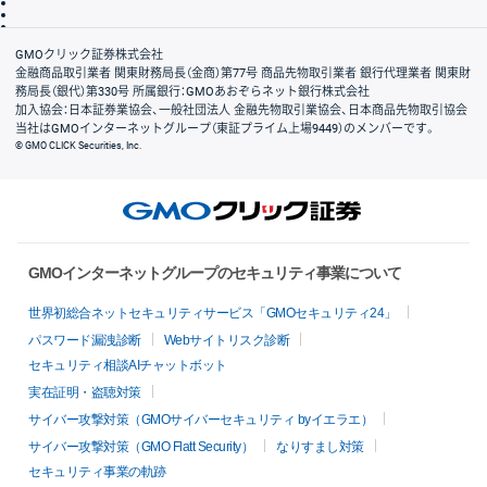
信託保全
リスク説明
会社案内
GMOクリック証券株式会社
金融商品取引業者 関東財務局長（金商）第77号 商品先物取引業者 銀行代理業者 関東財
務局長（銀代）第330号 所属銀行：GMOあおぞらネット銀行株式会社
加入協会：日本証券業協会、一般社団法人 金融先物取引業協会、日本商品先物取引協会
当社はGMOインターネットグループ（東証プライム上場9449）のメンバーです。
© GMO CLICK Securities, Inc.
GMOインターネットグループのセキュリティ事業について
世界初総合ネットセキュリティサービス「GMOセキュリティ24」
パスワード漏洩診断
Webサイトリスク診断
セキュリティ相談AIチャットボット
実在証明・盗聴対策
サイバー攻撃対策（GMOサイバーセキュリティ byイエラエ）
サイバー攻撃対策（GMO Flatt Security）
なりすまし対策
セキュリティ事業の軌跡