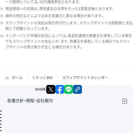
ージ銘柄については、10万通貨単位となります。
※
現金残高への反映は、原則建玉の決済を行った2営業日後となります。
※
海外の祝日などにより日本の営業日と異なる場合があります。
※
スワップポイントの決定は取引所が行います。スワップポイントは受取側と支払
側とで同額となっています。
※
インターバンク市場の状況によっては、高金利通貨の買建玉を保有している場合
でもスワップポイントの支払いが、また、売建玉を保有している場合でもスワッ
プポイントの受け取りが生じる場合があります。
ホーム
くりっく365
スワップポイントカレンダー
X
facebook
LINE
リンクをコピー
SHARE
各種方針・規程・会社案内
取引規程・約款
サイトマップ
その他のご案内
個人情報保護方針
最良執行方針
サイトのご利用について
ディスクレイマー