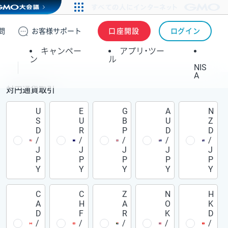
問
お客様
サポート
口座開設
ログイン
キャンペー
アプリ・ツー
ン
ル
NIS
A
対円通貨取引
U
E
G
A
N
S
U
B
U
Z
D
R
P
D
D
/
/
/
/
/
J
J
J
J
J
P
P
P
P
P
Y
Y
Y
Y
Y
C
C
Z
N
H
A
H
A
O
K
D
F
R
K
D
/
/
/
/
/