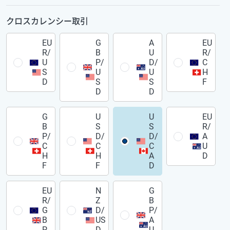
クロスカレンシー取引
EU
G
A
EU
R/
B
U
R/
U
P/
D/
C
S
U
U
H
D
S
S
F
D
D
G
U
U
EU
B
S
S
R/
P/
D/
D/
A
C
C
C
U
H
H
A
D
F
F
D
EU
N
G
R/
Z
B
G
D/
P/
B
US
A
P
D
U