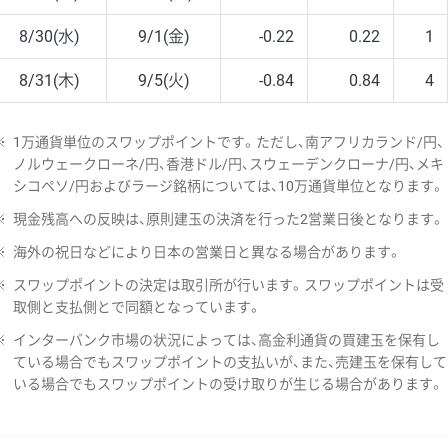
8/30(水)
9/1(金)
-0.22
0.22
1
8/31(木)
9/5(火)
-0.84
0.84
4
※
1万通貨単位のスワップポイントです。ただし、南アフリカランド/円、
ノルウェークローネ/円、香港ドル/円、スウェーデンクローナ/円、メキ
シコペソ/円およびラージ銘柄については、10万通貨単位となります。
※
現金残高への反映は、原則建玉の決済を行った2営業日後となります。
※
海外の祝日などにより日本の営業日と異なる場合があります。
※
スワップポイントの決定は取引所が行います。スワップポイントは受
取側と支払側とで同額となっています。
※
インターバンク市場の状況によっては、高金利通貨の買建玉を保有し
ている場合でもスワップポイントの支払いが、また、売建玉を保有して
いる場合でもスワップポイントの受け取りが生じる場合があります。