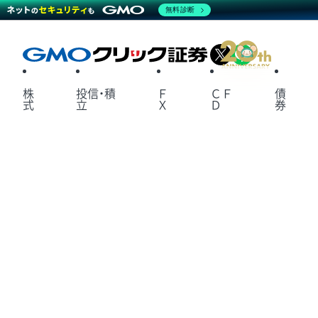
無料診断
X
LINE
株
投信・積
Ｆ
ＣＦ
債
式
立
Ｘ
Ｄ
券