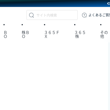
GMOクリック証券
よくある
ご質
Ｂ
株Ｂ
３６５Ｆ
３６５
その
Ｏ
Ｏ
Ｘ
株
他