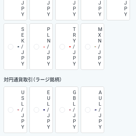
J
J
J
J
J
P
P
P
P
P
Y
Y
Y
Y
Y
S
P
T
M
E
L
R
X
K
N
Y
N
/
/
/
/
J
J
J
J
P
P
P
P
Y
Y
Y
Y
対円通貨取引（ラージ銘柄）
U
E
G
A
S
U
B
U
L
L
L
L
/
/
/
/
J
J
J
J
P
P
P
P
Y
Y
Y
Y