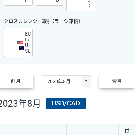
D
クロスカレンシー取引（ラージ銘柄）
EU
L/
U
SL
前月
翌月
2023年8月
USD/CAD
付