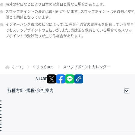
※
海外の祝日などにより日本の営業日と異なる場合があります。
※
スワップポイントの決定は取引所が行います。スワップポイントは受取側と支払
側とで同額となっています。
※
インターバンク市場の状況によっては、高金利通貨の買建玉を保有している場合
でもスワップポイントの支払いが、また、売建玉を保有している場合でもスワッ
プポイントの受け取りが生じる場合があります。
ホーム
くりっく365
スワップポイントカレンダー
X
facebook
LINE
リンクをコピー
SHARE
各種方針・規程・会社案内
取引規程・約款
サイトマップ
その他のご案内
個人情報保護方針
最良執行方針
サイトのご利用について
ディスクレイマー
信託保全
リスク説明
会社案内