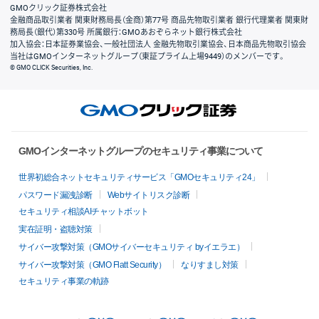
GMOクリック証券株式会社
金融商品取引業者 関東財務局長（金商）第77号 商品先物取引業者 銀行代理業者 関東財
務局長（銀代）第330号 所属銀行：GMOあおぞらネット銀行株式会社
加入協会：日本証券業協会、一般社団法人 金融先物取引業協会、日本商品先物取引協会
当社はGMOインターネットグループ（東証プライム上場9449）のメンバーです。
© GMO CLICK Securities, Inc.
GMOインターネットグループのセキュリティ事業について
世界初総合ネットセキュリティサービス「GMOセキュリティ24」
パスワード漏洩診断
Webサイトリスク診断
セキュリティ相談AIチャットボット
実在証明・盗聴対策
サイバー攻撃対策（GMOサイバーセキュリティ byイエラエ）
サイバー攻撃対策（GMO Flatt Security）
なりすまし対策
セキュリティ事業の軌跡