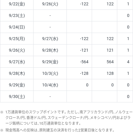
9/22(金)
9/26(火)
-122
122
1
9/23(土)
-
0
9/24(日)
-
0
9/25(月)
9/27(水)
-122
122
1
9/26(火)
9/28(木)
-121
121
1
9/27(水)
9/29(金)
-564
564
4
9/28(木)
10/3(火)
-128
128
1
9/29(金)
10/4(水)
0
0
0
9/30(土)
-
0
※
1万通貨単位のスワップポイントです。ただし、南アフリカランド/円、ノルウェー
クローネ/円、香港ドル/円、スウェーデンクローナ/円、メキシコペソ/円およびラ
ージ銘柄については、10万通貨単位となります。
※
現金残高への反映は、原則建玉の決済を行った2営業日後となります。