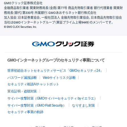
GMOクリック証券株式会社
金融商品取引業者 関東財務局長（金商）第77号 商品先物取引業者 銀行代理業者 関東財
務局長（銀代）第330号 所属銀行：GMOあおぞらネット銀行株式会社
加入協会：日本証券業協会、一般社団法人 金融先物取引業協会、日本商品先物取引協会
当社はGMOインターネットグループ（東証プライム上場9449）のメンバーです。
© GMO CLICK Securities, Inc.
GMOインターネットグループのセキュリティ事業について
世界初総合ネットセキュリティサービス「GMOセキュリティ24」
パスワード漏洩診断
Webサイトリスク診断
セキュリティ相談AIチャットボット
実在証明・盗聴対策
サイバー攻撃対策（GMOサイバーセキュリティ byイエラエ）
サイバー攻撃対策（GMO Flatt Security）
なりすまし対策
セキュリティ事業の軌跡