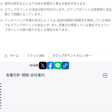
※
海外の祝日などにより日本の営業日と異なる場合があります。
※
スワップポイントの決定は取引所が行います。スワップポイントは受取側と支払
側とで同額となっています。
※
インターバンク市場の状況によっては、高金利通貨の買建玉を保有している場合
でもスワップポイントの支払いが、また、売建玉を保有している場合でもスワッ
プポイントの受け取りが生じる場合があります。
ホーム
くりっく365
スワップポイントカレンダー
X
facebook
LINE
リンクをコピー
SHARE
各種方針・規程・会社案内
取引規程・約款
サイトマップ
その他のご案内
個人情報保護方針
最良執行方針
サイトのご利用について
ディスクレイマー
信託保全
リスク説明
会社案内