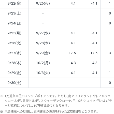
9/22(金)
9/26(火)
4.1
-4.1
1
9/23(土)
-
0
9/24(日)
-
0
9/25(月)
9/27(水)
4.1
-4.1
1
9/26(火)
9/28(木)
4.1
-4.1
1
9/27(水)
9/29(金)
17.5
-17.5
3
9/28(木)
10/2(月)
4.3
-4.3
1
9/29(金)
10/3(火)
4.1
-4.1
1
9/30(土)
-
0
※
1万通貨単位のスワップポイントです。ただし、南アフリカランド/円、ノルウェー
クローネ/円、香港ドル/円、スウェーデンクローナ/円、メキシコペソ/円およびラ
ージ銘柄については、10万通貨単位となります。
※
現金残高への反映は、原則建玉の決済を行った2営業日後となります。