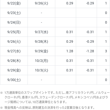
9/22(金)
9/26(火)
0.29
-0.29
1
9/23(土)
-
0
9/24(日)
-
0
9/25(月)
9/27(水)
0.31
-0.31
1
9/26(火)
9/28(木)
0.29
-0.29
1
9/27(水)
9/29(金)
1.28
-1.28
3
9/28(木)
10/2(月)
0.31
-0.31
1
9/29(金)
10/3(火)
0.31
-0.31
1
9/30(土)
-
0
※
1万通貨単位のスワップポイントです。ただし、南アフリカランド/円、ノルウェー
クローネ/円、香港ドル/円、スウェーデンクローナ/円、メキシコペソ/円およびラ
ージ銘柄については、10万通貨単位となります。
※
現金残高への反映は、原則建玉の決済を行った2営業日後となります。