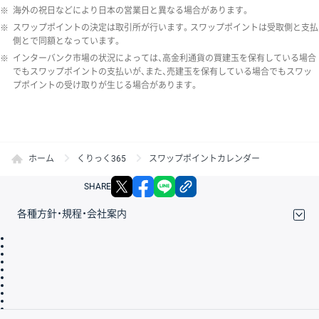
※
海外の祝日などにより日本の営業日と異なる場合があります。
※
スワップポイントの決定は取引所が行います。スワップポイントは受取側と支払
側とで同額となっています。
※
インターバンク市場の状況によっては、高金利通貨の買建玉を保有している場合
でもスワップポイントの支払いが、また、売建玉を保有している場合でもスワッ
プポイントの受け取りが生じる場合があります。
ホーム
くりっく365
スワップポイントカレンダー
X
facebook
LINE
リンクをコピー
SHARE
各種方針・規程・会社案内
取引規程・約款
サイトマップ
その他のご案内
個人情報保護方針
最良執行方針
サイトのご利用について
ディスクレイマー
信託保全
リスク説明
会社案内