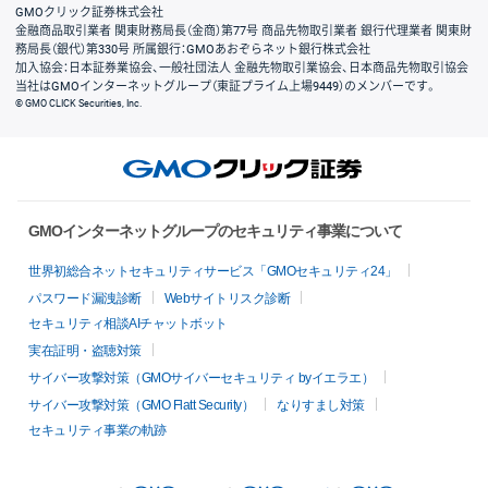
GMOクリック証券株式会社
金融商品取引業者 関東財務局長（金商）第77号 商品先物取引業者 銀行代理業者 関東財
務局長（銀代）第330号 所属銀行：GMOあおぞらネット銀行株式会社
加入協会：日本証券業協会、一般社団法人 金融先物取引業協会、日本商品先物取引協会
当社はGMOインターネットグループ（東証プライム上場9449）のメンバーです。
© GMO CLICK Securities, Inc.
GMOインターネットグループのセキュリティ事業について
世界初総合ネットセキュリティサービス「GMOセキュリティ24」
パスワード漏洩診断
Webサイトリスク診断
セキュリティ相談AIチャットボット
実在証明・盗聴対策
サイバー攻撃対策（GMOサイバーセキュリティ byイエラエ）
サイバー攻撃対策（GMO Flatt Security）
なりすまし対策
セキュリティ事業の軌跡