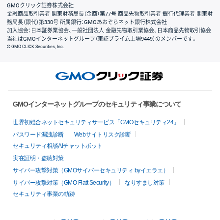
GMOクリック証券株式会社
金融商品取引業者 関東財務局長（金商）第77号 商品先物取引業者 銀行代理業者 関東財
務局長（銀代）第330号 所属銀行：GMOあおぞらネット銀行株式会社
加入協会：日本証券業協会、一般社団法人 金融先物取引業協会、日本商品先物取引協会
当社はGMOインターネットグループ（東証プライム上場9449）のメンバーです。
© GMO CLICK Securities, Inc.
GMOインターネットグループのセキュリティ事業について
世界初総合ネットセキュリティサービス「GMOセキュリティ24」
パスワード漏洩診断
Webサイトリスク診断
セキュリティ相談AIチャットボット
実在証明・盗聴対策
サイバー攻撃対策（GMOサイバーセキュリティ byイエラエ）
サイバー攻撃対策（GMO Flatt Security）
なりすまし対策
セキュリティ事業の軌跡