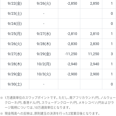
9/22(金)
9/26(火)
-2,850
2,850
1
9/23(土)
-
0
9/24(日)
-
0
9/25(月)
9/27(水)
-2,810
2,810
1
9/26(火)
9/28(木)
-2,830
2,830
1
9/27(水)
9/29(金)
-11,250
11,250
3
9/28(木)
10/2(月)
-2,940
2,940
1
9/29(金)
10/3(火)
-2,900
2,900
1
9/30(土)
-
0
※
1万通貨単位のスワップポイントです。ただし、南アフリカランド/円、ノルウェー
クローネ/円、香港ドル/円、スウェーデンクローナ/円、メキシコペソ/円およびラ
ージ銘柄については、10万通貨単位となります。
※
現金残高への反映は、原則建玉の決済を行った2営業日後となります。