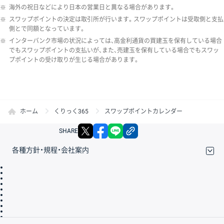
※
海外の祝日などにより日本の営業日と異なる場合があります。
※
スワップポイントの決定は取引所が行います。スワップポイントは受取側と支払
側とで同額となっています。
※
インターバンク市場の状況によっては、高金利通貨の買建玉を保有している場合
でもスワップポイントの支払いが、また、売建玉を保有している場合でもスワッ
プポイントの受け取りが生じる場合があります。
ホーム
くりっく365
スワップポイントカレンダー
X
facebook
LINE
リンクをコピー
SHARE
各種方針・規程・会社案内
取引規程・約款
サイトマップ
その他のご案内
個人情報保護方針
最良執行方針
サイトのご利用について
ディスクレイマー
信託保全
リスク説明
会社案内