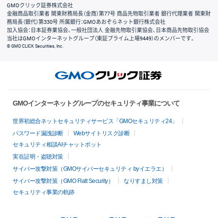
GMOクリック証券株式会社
金融商品取引業者 関東財務局長（金商）第77号 商品先物取引業者 銀行代理業者 関東財
務局長（銀代）第330号 所属銀行：GMOあおぞらネット銀行株式会社
加入協会：日本証券業協会、一般社団法人 金融先物取引業協会、日本商品先物取引協会
当社はGMOインターネットグループ（東証プライム上場9449）のメンバーです。
© GMO CLICK Securities, Inc.
GMOインターネットグループのセキュリティ事業について
世界初総合ネットセキュリティサービス「GMOセキュリティ24」
パスワード漏洩診断
Webサイトリスク診断
セキュリティ相談AIチャットボット
実在証明・盗聴対策
サイバー攻撃対策（GMOサイバーセキュリティ byイエラエ）
サイバー攻撃対策（GMO Flatt Security）
なりすまし対策
セキュリティ事業の軌跡