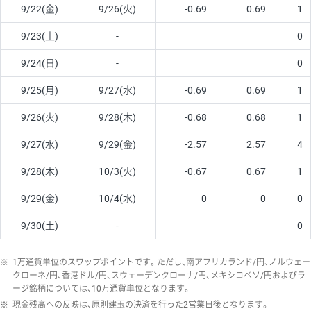
9/22(金)
9/26(火)
-0.69
0.69
1
9/23(土)
-
0
9/24(日)
-
0
9/25(月)
9/27(水)
-0.69
0.69
1
9/26(火)
9/28(木)
-0.68
0.68
1
9/27(水)
9/29(金)
-2.57
2.57
4
9/28(木)
10/3(火)
-0.67
0.67
1
9/29(金)
10/4(水)
0
0
0
9/30(土)
-
0
※
1万通貨単位のスワップポイントです。ただし、南アフリカランド/円、ノルウェー
クローネ/円、香港ドル/円、スウェーデンクローナ/円、メキシコペソ/円およびラ
ージ銘柄については、10万通貨単位となります。
※
現金残高への反映は、原則建玉の決済を行った2営業日後となります。