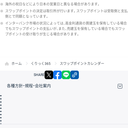
※
海外の祝日などにより日本の営業日と異なる場合があります。
※
スワップポイントの決定は取引所が行います。スワップポイントは受取側と支払
側とで同額となっています。
※
インターバンク市場の状況によっては、高金利通貨の買建玉を保有している場合
でもスワップポイントの支払いが、また、売建玉を保有している場合でもスワッ
プポイントの受け取りが生じる場合があります。
ホーム
くりっく365
スワップポイントカレンダー
X
facebook
LINE
リンクをコピー
SHARE
各種方針・規程・会社案内
取引規程・約款
サイトマップ
その他のご案内
個人情報保護方針
最良執行方針
サイトのご利用について
ディスクレイマー
信託保全
リスク説明
会社案内