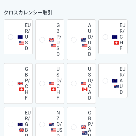
クロスカレンシー取引
EU
G
A
EU
R/
B
U
R/
U
P/
D/
C
S
U
U
H
D
S
S
F
D
D
G
U
U
EU
B
S
S
R/
P/
D/
D/
A
C
C
C
U
H
H
A
D
F
F
D
EU
N
G
R/
Z
B
G
D/
P/
B
US
A
P
D
U