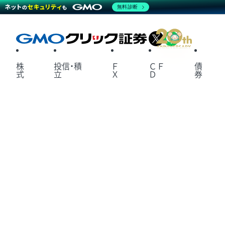
無料診断
X
LINE
株
投信・積
Ｆ
ＣＦ
債
式
立
Ｘ
Ｄ
券