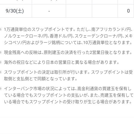
9/30(土)
-
0
※
1万通貨単位のスワップポイントです。ただし、南アフリカランド/円、
ノルウェークローネ/円、香港ドル/円、スウェーデンクローナ/円、メキ
シコペソ/円およびラージ銘柄については、10万通貨単位となります。
※
現金残高への反映は、原則建玉の決済を行った2営業日後となります。
※
海外の祝日などにより日本の営業日と異なる場合があります。
※
スワップポイントの決定は取引所が行います。スワップポイントは受
取側と支払側とで同額となっています。
※
インターバンク市場の状況によっては、高金利通貨の買建玉を保有し
ている場合でもスワップポイントの支払いが、また、売建玉を保有して
いる場合でもスワップポイントの受け取りが生じる場合があります。