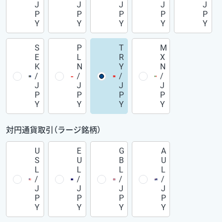
J
J
J
J
J
P
P
P
P
P
Y
Y
Y
Y
Y
S
P
T
M
E
L
R
X
K
N
Y
N
/
/
/
/
J
J
J
J
P
P
P
P
Y
Y
Y
Y
対円通貨取引（ラージ銘柄）
U
E
G
A
S
U
B
U
L
L
L
L
/
/
/
/
J
J
J
J
P
P
P
P
Y
Y
Y
Y