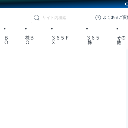
GMOクリック証券
よくある
ご質
Ｂ
株Ｂ
３６５Ｆ
３６５
その
Ｏ
Ｏ
Ｘ
株
他