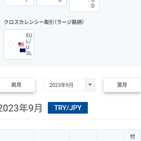
D
クロスカレンシー取引（ラージ銘柄）
EU
L/
U
SL
前月
翌月
2023年9月
TRY/JPY
付