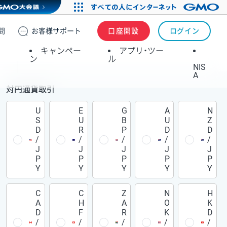
問
お客様
サポート
口座開設
ログイン
キャンペー
アプリ・ツー
ン
ル
NIS
A
対円通貨取引
U
E
G
A
N
S
U
B
U
Z
D
R
P
D
D
/
/
/
/
/
J
J
J
J
J
P
P
P
P
P
Y
Y
Y
Y
Y
C
C
Z
N
H
A
H
A
O
K
D
F
R
K
D
/
/
/
/
/