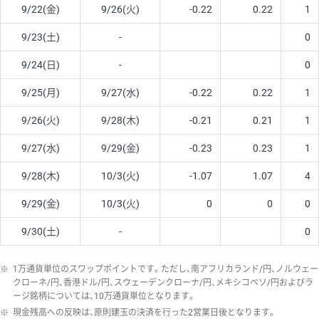
9/22(金)
9/26(火)
-0.22
0.22
1
9/23(土)
-
0
9/24(日)
-
0
9/25(月)
9/27(水)
-0.22
0.22
1
9/26(火)
9/28(木)
-0.21
0.21
1
9/27(水)
9/29(金)
-0.23
0.23
1
9/28(木)
10/3(火)
-1.07
1.07
4
9/29(金)
10/3(火)
0
0
0
9/30(土)
-
0
※
1万通貨単位のスワップポイントです。ただし、南アフリカランド/円、ノルウェー
クローネ/円、香港ドル/円、スウェーデンクローナ/円、メキシコペソ/円およびラ
ージ銘柄については、10万通貨単位となります。
※
現金残高への反映は、原則建玉の決済を行った2営業日後となります。