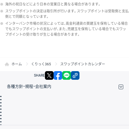
※
海外の祝日などにより日本の営業日と異なる場合があります。
※
スワップポイントの決定は取引所が行います。スワップポイントは受取側と支払
側とで同額となっています。
※
インターバンク市場の状況によっては、高金利通貨の買建玉を保有している場合
でもスワップポイントの支払いが、また、売建玉を保有している場合でもスワッ
プポイントの受け取りが生じる場合があります。
ホーム
くりっく365
スワップポイントカレンダー
X
facebook
LINE
リンクをコピー
SHARE
各種方針・規程・会社案内
取引規程・約款
サイトマップ
その他のご案内
個人情報保護方針
最良執行方針
サイトのご利用について
ディスクレイマー
信託保全
リスク説明
会社案内