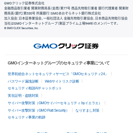
GMOクリック証券株式会社
金融商品取引業者 関東財務局長（金商）第77号 商品先物取引業者 銀行代理業者 関東財
務局長（銀代）第330号 所属銀行：GMOあおぞらネット銀行株式会社
加入協会：日本証券業協会、一般社団法人 金融先物取引業協会、日本商品先物取引協会
当社はGMOインターネットグループ（東証プライム上場9449）のメンバーです。
© GMO CLICK Securities, Inc.
GMOインターネットグループのセキュリティ事業について
世界初総合ネットセキュリティサービス「GMOセキュリティ24」
パスワード漏洩診断
Webサイトリスク診断
セキュリティ相談AIチャットボット
実在証明・盗聴対策
サイバー攻撃対策（GMOサイバーセキュリティ byイエラエ）
サイバー攻撃対策（GMO Flatt Security）
なりすまし対策
セキュリティ事業の軌跡