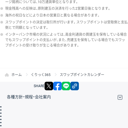
ージ銘柄については、10万通貨単位となります。
※
現金残高への反映は、原則建玉の決済を行った2営業日後となります。
※
海外の祝日などにより日本の営業日と異なる場合があります。
※
スワップポイントの決定は取引所が行います。スワップポイントは受取側と支払
側とで同額となっています。
※
インターバンク市場の状況によっては、高金利通貨の買建玉を保有している場合
でもスワップポイントの支払いが、また、売建玉を保有している場合でもスワッ
プポイントの受け取りが生じる場合があります。
ホーム
くりっく365
スワップポイントカレンダー
X
facebook
LINE
リンクをコピー
SHARE
各種方針・規程・会社案内
取引規程・約款
サイトマップ
その他のご案内
個人情報保護方針
最良執行方針
サイトのご利用について
ディスクレイマー