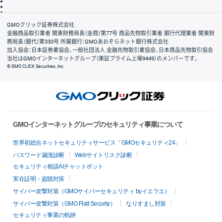
信託保全
リスク説明
会社案内
GMOクリック証券株式会社
金融商品取引業者 関東財務局長（金商）第77号 商品先物取引業者 銀行代理業者 関東財
務局長（銀代）第330号 所属銀行：GMOあおぞらネット銀行株式会社
加入協会：日本証券業協会、一般社団法人 金融先物取引業協会、日本商品先物取引協会
当社はGMOインターネットグループ（東証プライム上場9449）のメンバーです。
© GMO CLICK Securities, Inc.
GMOインターネットグループのセキュリティ事業について
世界初総合ネットセキュリティサービス「GMOセキュリティ24」
パスワード漏洩診断
Webサイトリスク診断
セキュリティ相談AIチャットボット
実在証明・盗聴対策
サイバー攻撃対策（GMOサイバーセキュリティ byイエラエ）
サイバー攻撃対策（GMO Flatt Security）
なりすまし対策
セキュリティ事業の軌跡