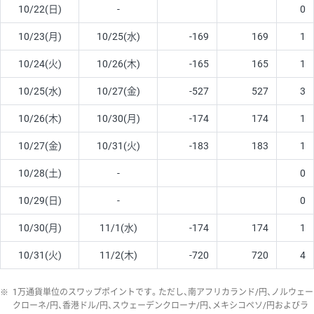
10/22(日)
-
0
10/23(月)
10/25(水)
-169
169
1
10/24(火)
10/26(木)
-165
165
1
10/25(水)
10/27(金)
-527
527
3
10/26(木)
10/30(月)
-174
174
1
10/27(金)
10/31(火)
-183
183
1
10/28(土)
-
0
10/29(日)
-
0
10/30(月)
11/1(水)
-174
174
1
10/31(火)
11/2(木)
-720
720
4
※
1万通貨単位のスワップポイントです。ただし、南アフリカランド/円、ノルウェー
クローネ/円、香港ドル/円、スウェーデンクローナ/円、メキシコペソ/円およびラ