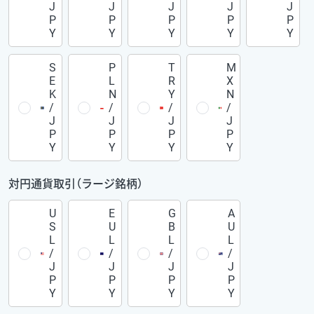
J
J
J
J
J
P
P
P
P
P
Y
Y
Y
Y
Y
S
P
T
M
E
L
R
X
K
N
Y
N
/
/
/
/
J
J
J
J
P
P
P
P
Y
Y
Y
Y
対円通貨取引（ラージ銘柄）
U
E
G
A
S
U
B
U
L
L
L
L
/
/
/
/
J
J
J
J
P
P
P
P
Y
Y
Y
Y