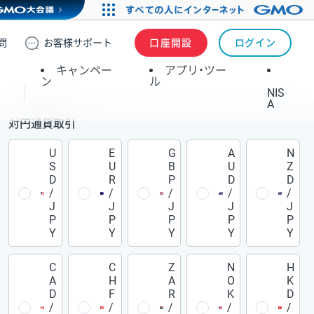
問
お客様
サポート
口座開設
ログイン
キャンペー
アプリ・ツー
ン
ル
NIS
A
対円通貨取引
U
E
G
A
N
S
U
B
U
Z
D
R
P
D
D
/
/
/
/
/
J
J
J
J
J
P
P
P
P
P
Y
Y
Y
Y
Y
C
C
Z
N
H
A
H
A
O
K
D
F
R
K
D
/
/
/
/
/