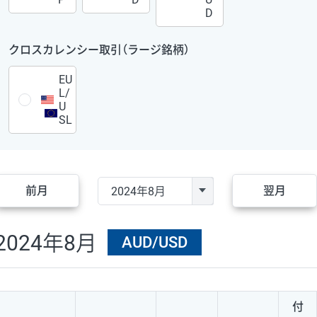
D
クロスカレンシー取引（ラージ銘柄）
EU
L/
U
SL
前月
翌月
2024年8月
AUD/USD
付