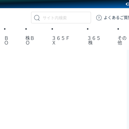
GMOクリック証券
よくある
ご質
Ｂ
株Ｂ
３６５Ｆ
３６５
その
Ｏ
Ｏ
Ｘ
株
他