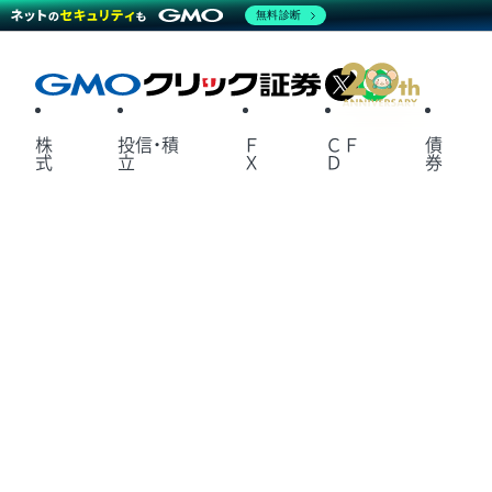
無料診断
X
LINE
株
投信・積
Ｆ
ＣＦ
債
式
立
Ｘ
Ｄ
券