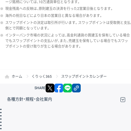
ージ銘柄については、10万通貨単位となります。
※
現金残高への反映は、原則建玉の決済を行った2営業日後となります。
※
海外の祝日などにより日本の営業日と異なる場合があります。
※
スワップポイントの決定は取引所が行います。スワップポイントは受取側と支払
側とで同額となっています。
※
インターバンク市場の状況によっては、高金利通貨の買建玉を保有している場合
でもスワップポイントの支払いが、また、売建玉を保有している場合でもスワッ
プポイントの受け取りが生じる場合があります。
ホーム
くりっく365
スワップポイントカレンダー
X
facebook
LINE
リンクをコピー
SHARE
各種方針・規程・会社案内
取引規程・約款
サイトマップ
その他のご案内
個人情報保護方針
最良執行方針
サイトのご利用について
ディスクレイマー