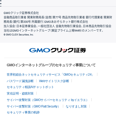
信託保全
リスク説明
会社案内
GMOクリック証券株式会社
金融商品取引業者 関東財務局長（金商）第77号 商品先物取引業者 銀行代理業者 関東財
務局長（銀代）第330号 所属銀行：GMOあおぞらネット銀行株式会社
加入協会：日本証券業協会、一般社団法人 金融先物取引業協会、日本商品先物取引協会
当社はGMOインターネットグループ（東証プライム上場9449）のメンバーです。
© GMO CLICK Securities, Inc.
GMOインターネットグループのセキュリティ事業について
世界初総合ネットセキュリティサービス「GMOセキュリティ24」
パスワード漏洩診断
Webサイトリスク診断
セキュリティ相談AIチャットボット
実在証明・盗聴対策
サイバー攻撃対策（GMOサイバーセキュリティ byイエラエ）
サイバー攻撃対策（GMO Flatt Security）
なりすまし対策
セキュリティ事業の軌跡