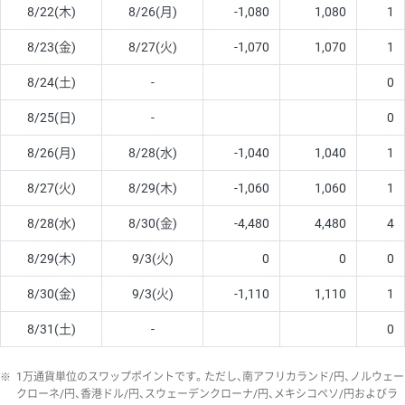
8/22(木)
8/26(月)
-1,080
1,080
1
8/23(金)
8/27(火)
-1,070
1,070
1
8/24(土)
-
0
8/25(日)
-
0
8/26(月)
8/28(水)
-1,040
1,040
1
8/27(火)
8/29(木)
-1,060
1,060
1
8/28(水)
8/30(金)
-4,480
4,480
4
8/29(木)
9/3(火)
0
0
0
8/30(金)
9/3(火)
-1,110
1,110
1
8/31(土)
-
0
※
1万通貨単位のスワップポイントです。ただし、南アフリカランド/円、ノルウェー
クローネ/円、香港ドル/円、スウェーデンクローナ/円、メキシコペソ/円およびラ