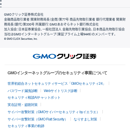
信託保全
リスク説明
会社案内
GMOクリック証券株式会社
金融商品取引業者 関東財務局長（金商）第77号 商品先物取引業者 銀行代理業者 関東財
務局長（銀代）第330号 所属銀行：GMOあおぞらネット銀行株式会社
加入協会：日本証券業協会、一般社団法人 金融先物取引業協会、日本商品先物取引協会
当社はGMOインターネットグループ（東証プライム上場9449）のメンバーです。
© GMO CLICK Securities, Inc.
GMOインターネットグループのセキュリティ事業について
世界初総合ネットセキュリティサービス「GMOセキュリティ24」
パスワード漏洩診断
Webサイトリスク診断
セキュリティ相談AIチャットボット
実在証明・盗聴対策
サイバー攻撃対策（GMOサイバーセキュリティ byイエラエ）
サイバー攻撃対策（GMO Flatt Security）
なりすまし対策
セキュリティ事業の軌跡