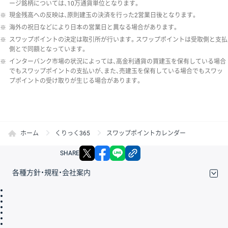
ージ銘柄については、10万通貨単位となります。
※
現金残高への反映は、原則建玉の決済を行った2営業日後となります。
※
海外の祝日などにより日本の営業日と異なる場合があります。
※
スワップポイントの決定は取引所が行います。スワップポイントは受取側と支払
側とで同額となっています。
※
インターバンク市場の状況によっては、高金利通貨の買建玉を保有している場合
でもスワップポイントの支払いが、また、売建玉を保有している場合でもスワッ
プポイントの受け取りが生じる場合があります。
ホーム
くりっく365
スワップポイントカレンダー
X
facebook
LINE
リンクをコピー
SHARE
各種方針・規程・会社案内
取引規程・約款
サイトマップ
その他のご案内
個人情報保護方針
最良執行方針
サイトのご利用について
ディスクレイマー