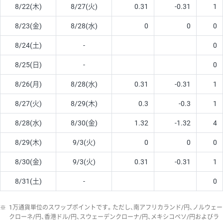
8/22(木)
8/27(火)
0.31
-0.31
1
8/23(金)
8/28(水)
0
0
0
8/24(土)
-
0
8/25(日)
-
0
8/26(月)
8/28(水)
0.31
-0.31
1
8/27(火)
8/29(木)
0.3
-0.3
1
8/28(水)
8/30(金)
1.32
-1.32
4
8/29(木)
9/3(火)
0
0
0
8/30(金)
9/3(火)
0.31
-0.31
1
8/31(土)
-
0
※
1万通貨単位のスワップポイントです。ただし、南アフリカランド/円、ノルウェー
クローネ/円、香港ドル/円、スウェーデンクローナ/円、メキシコペソ/円およびラ