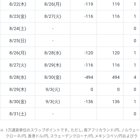
8/22(木)
8/26(月)
-119
119
1
8/23(金)
8/27(火)
-116
116
1
8/24(土)
-
0
8/25(日)
-
0
8/26(月)
8/28(水)
-120
120
1
8/27(火)
8/29(木)
-116
116
1
8/28(水)
8/30(金)
-494
494
4
8/29(木)
9/3(火)
0
0
0
8/30(金)
9/3(火)
-136
136
1
8/31(土)
-
0
※
1万通貨単位のスワップポイントです。ただし、南アフリカランド/円、ノルウェー
クローネ/円、香港ドル/円、スウェーデンクローナ/円、メキシコペソ/円およびラ