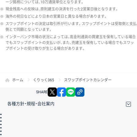
ージ銘柄については、10万通貨単位となります。
※
現金残高への反映は、原則建玉の決済を行った2営業日後となります。
※
海外の祝日などにより日本の営業日と異なる場合があります。
※
スワップポイントの決定は取引所が行います。スワップポイントは受取側と支払
側とで同額となっています。
※
インターバンク市場の状況によっては、高金利通貨の買建玉を保有している場合
でもスワップポイントの支払いが、また、売建玉を保有している場合でもスワッ
プポイントの受け取りが生じる場合があります。
ホーム
くりっく365
スワップポイントカレンダー
X
facebook
LINE
リンクをコピー
SHARE
各種方針・規程・会社案内
取引規程・約款
サイトマップ
その他のご案内
個人情報保護方針
最良執行方針
サイトのご利用について
ディスクレイマー