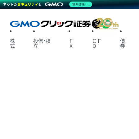
無料診断
X
LINE
株
投信・積
Ｆ
ＣＦ
債
式
立
Ｘ
Ｄ
券