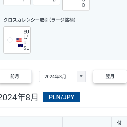
D
クロスカレンシー取引（ラージ銘柄）
EU
L/
U
SL
前月
翌月
2024年8月
PLN/JPY
付