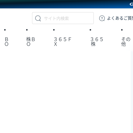
GMOクリック証券
よくある
ご質
Ｂ
株Ｂ
３６５Ｆ
３６５
その
Ｏ
Ｏ
Ｘ
株
他