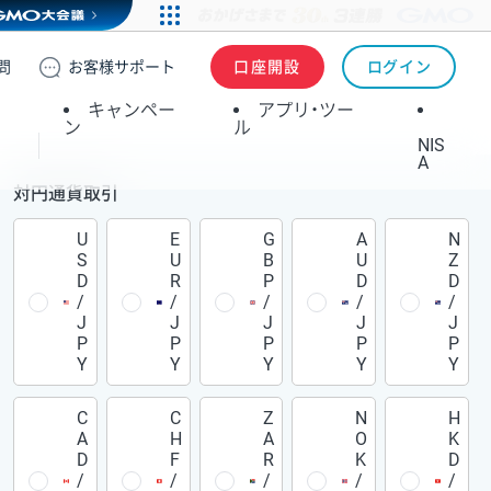
問
お客様
サポート
口座開設
ログイン
キャンペー
アプリ・ツー
ン
ル
NIS
A
対円通貨取引
U
E
G
A
N
S
U
B
U
Z
D
R
P
D
D
/
/
/
/
/
J
J
J
J
J
P
P
P
P
P
Y
Y
Y
Y
Y
C
C
Z
N
H
A
H
A
O
K
D
F
R
K
D
/
/
/
/
/