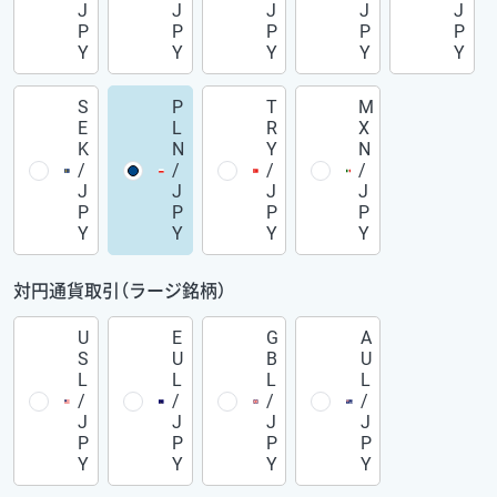
J
J
J
J
J
P
P
P
P
P
Y
Y
Y
Y
Y
S
P
T
M
E
L
R
X
K
N
Y
N
/
/
/
/
J
J
J
J
P
P
P
P
Y
Y
Y
Y
対円通貨取引（ラージ銘柄）
U
E
G
A
S
U
B
U
L
L
L
L
/
/
/
/
J
J
J
J
P
P
P
P
Y
Y
Y
Y