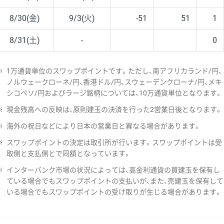
8/30(金)
9/3(火)
-51
51
1
8/31(土)
-
0
※
1万通貨単位のスワップポイントです。ただし、南アフリカランド/円、
ノルウェークローネ/円、香港ドル/円、スウェーデンクローナ/円、メキ
シコペソ/円およびラージ銘柄については、10万通貨単位となります。
※
現金残高への反映は、原則建玉の決済を行った2営業日後となります。
※
海外の祝日などにより日本の営業日と異なる場合があります。
※
スワップポイントの決定は取引所が行います。スワップポイントは受
取側と支払側とで同額となっています。
※
インターバンク市場の状況によっては、高金利通貨の買建玉を保有し
ている場合でもスワップポイントの支払いが、また、売建玉を保有して
いる場合でもスワップポイントの受け取りが生じる場合があります。