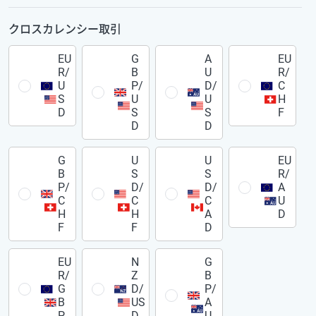
クロスカレンシー取引
EU
G
A
EU
R/
B
U
R/
U
P/
D/
C
S
U
U
H
D
S
S
F
D
D
G
U
U
EU
B
S
S
R/
P/
D/
D/
A
C
C
C
U
H
H
A
D
F
F
D
EU
N
G
R/
Z
B
G
D/
P/
B
US
A
P
D
U