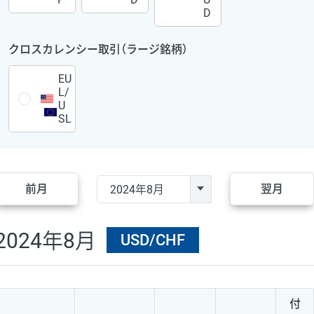
D
クロスカレンシー取引（ラージ銘柄）
EU
L/
U
SL
前月
翌月
2024年8月
USD/CHF
付