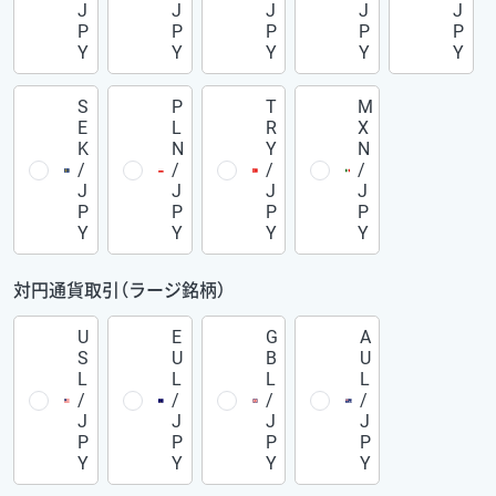
J
J
J
J
J
P
P
P
P
P
Y
Y
Y
Y
Y
S
P
T
M
E
L
R
X
K
N
Y
N
/
/
/
/
J
J
J
J
P
P
P
P
Y
Y
Y
Y
対円通貨取引（ラージ銘柄）
U
E
G
A
S
U
B
U
L
L
L
L
/
/
/
/
J
J
J
J
P
P
P
P
Y
Y
Y
Y