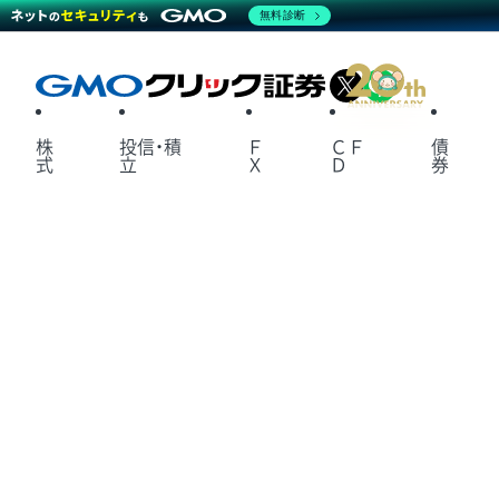
無料診断
X
LINE
株
投信・積
Ｆ
ＣＦ
債
式
立
Ｘ
Ｄ
券