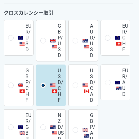
クロスカレンシー取引
EU
G
A
EU
R/
B
U
R/
U
P/
D/
C
S
U
U
H
D
S
S
F
D
D
G
U
U
EU
B
S
S
R/
P/
D/
D/
A
C
C
C
U
H
H
A
D
F
F
D
EU
N
G
R/
Z
B
G
D/
P/
B
US
A
P
D
U