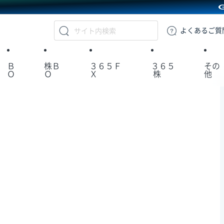
GMOクリック証券
よくある
ご質
Ｂ
株Ｂ
３６５Ｆ
３６５
その
Ｏ
Ｏ
Ｘ
株
他