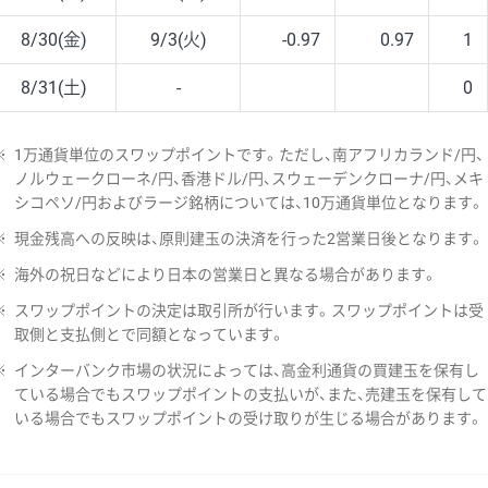
8/30(金)
9/3(火)
-0.97
0.97
1
8/31(土)
-
0
※
1万通貨単位のスワップポイントです。ただし、南アフリカランド/円、
ノルウェークローネ/円、香港ドル/円、スウェーデンクローナ/円、メキ
シコペソ/円およびラージ銘柄については、10万通貨単位となります。
※
現金残高への反映は、原則建玉の決済を行った2営業日後となります。
※
海外の祝日などにより日本の営業日と異なる場合があります。
※
スワップポイントの決定は取引所が行います。スワップポイントは受
取側と支払側とで同額となっています。
※
インターバンク市場の状況によっては、高金利通貨の買建玉を保有し
ている場合でもスワップポイントの支払いが、また、売建玉を保有して
いる場合でもスワップポイントの受け取りが生じる場合があります。