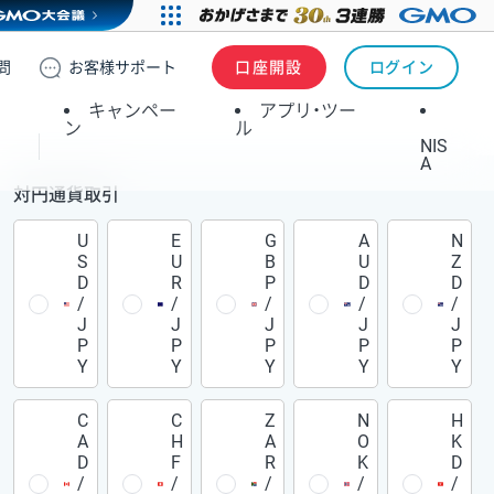
問
お客様
サポート
口座開設
ログイン
キャンペー
アプリ・ツー
ン
ル
NIS
A
対円通貨取引
U
E
G
A
N
S
U
B
U
Z
D
R
P
D
D
/
/
/
/
/
J
J
J
J
J
P
P
P
P
P
Y
Y
Y
Y
Y
C
C
Z
N
H
A
H
A
O
K
D
F
R
K
D
/
/
/
/
/