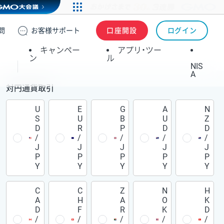
問
お客様
サポート
口座開設
ログイン
キャンペー
アプリ・ツー
ン
ル
NIS
A
対円通貨取引
U
E
G
A
N
S
U
B
U
Z
D
R
P
D
D
/
/
/
/
/
J
J
J
J
J
P
P
P
P
P
Y
Y
Y
Y
Y
C
C
Z
N
H
A
H
A
O
K
D
F
R
K
D
/
/
/
/
/