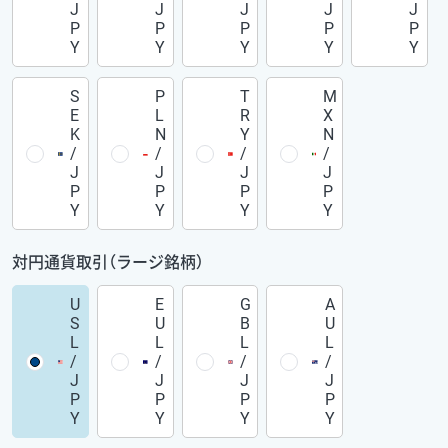
J
J
J
J
J
P
P
P
P
P
Y
Y
Y
Y
Y
S
P
T
M
E
L
R
X
K
N
Y
N
/
/
/
/
J
J
J
J
P
P
P
P
Y
Y
Y
Y
対円通貨取引（ラージ銘柄）
U
E
G
A
S
U
B
U
L
L
L
L
/
/
/
/
J
J
J
J
P
P
P
P
Y
Y
Y
Y