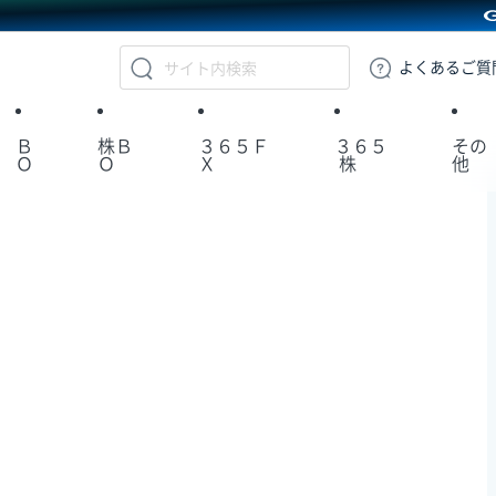
GMOクリック証券
よくある
ご質
Ｂ
株Ｂ
３６５Ｆ
３６５
その
Ｏ
Ｏ
Ｘ
株
他