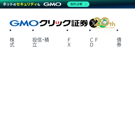
無料診断
X
LINE
株
投信・積
Ｆ
ＣＦ
債
式
立
Ｘ
Ｄ
券