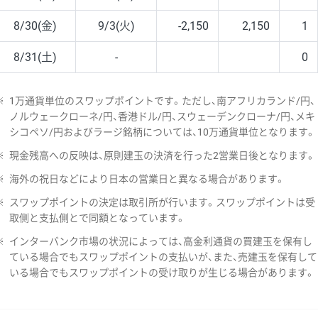
8/30(金)
9/3(火)
-2,150
2,150
1
8/31(土)
-
0
※
1万通貨単位のスワップポイントです。ただし、南アフリカランド/円、
ノルウェークローネ/円、香港ドル/円、スウェーデンクローナ/円、メキ
シコペソ/円およびラージ銘柄については、10万通貨単位となります。
※
現金残高への反映は、原則建玉の決済を行った2営業日後となります。
※
海外の祝日などにより日本の営業日と異なる場合があります。
※
スワップポイントの決定は取引所が行います。スワップポイントは受
取側と支払側とで同額となっています。
※
インターバンク市場の状況によっては、高金利通貨の買建玉を保有し
ている場合でもスワップポイントの支払いが、また、売建玉を保有して
いる場合でもスワップポイントの受け取りが生じる場合があります。