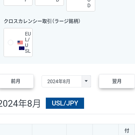
D
クロスカレンシー取引（ラージ銘柄）
EU
L/
U
SL
前月
翌月
2024年8月
USL/JPY
付