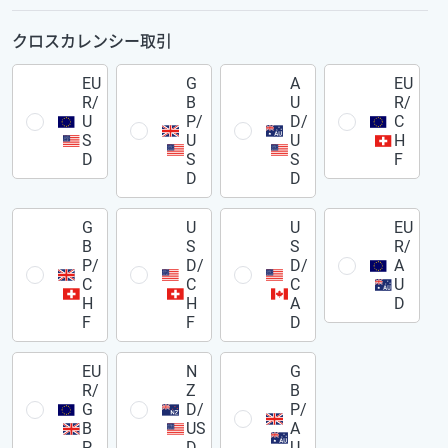
クロスカレンシー取引
EU
G
A
EU
R/
B
U
R/
U
P/
D/
C
S
U
U
H
D
S
S
F
D
D
G
U
U
EU
B
S
S
R/
P/
D/
D/
A
C
C
C
U
H
H
A
D
F
F
D
EU
N
G
R/
Z
B
G
D/
P/
B
US
A
P
D
U