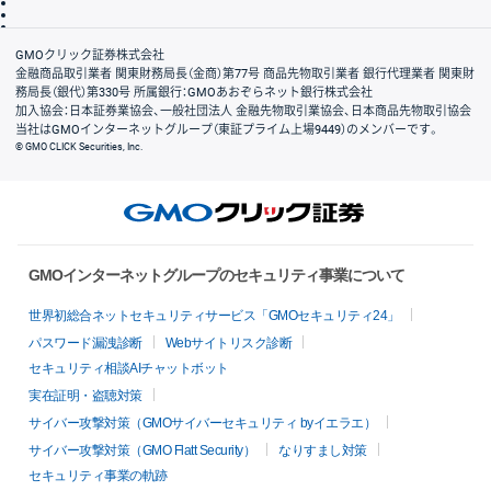
信託保全
リスク説明
会社案内
GMOクリック証券株式会社
金融商品取引業者 関東財務局長（金商）第77号 商品先物取引業者 銀行代理業者 関東財
務局長（銀代）第330号 所属銀行：GMOあおぞらネット銀行株式会社
加入協会：日本証券業協会、一般社団法人 金融先物取引業協会、日本商品先物取引協会
当社はGMOインターネットグループ（東証プライム上場9449）のメンバーです。
© GMO CLICK Securities, Inc.
GMOインターネットグループのセキュリティ事業について
世界初総合ネットセキュリティサービス「GMOセキュリティ24」
パスワード漏洩診断
Webサイトリスク診断
セキュリティ相談AIチャットボット
実在証明・盗聴対策
サイバー攻撃対策（GMOサイバーセキュリティ byイエラエ）
サイバー攻撃対策（GMO Flatt Security）
なりすまし対策
セキュリティ事業の軌跡