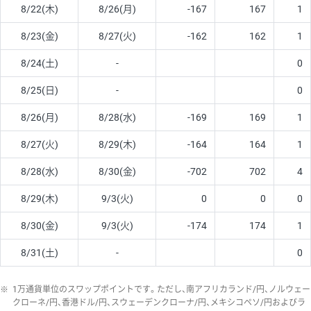
8/22(木)
8/26(月)
-167
167
1
8/23(金)
8/27(火)
-162
162
1
8/24(土)
-
0
8/25(日)
-
0
8/26(月)
8/28(水)
-169
169
1
8/27(火)
8/29(木)
-164
164
1
8/28(水)
8/30(金)
-702
702
4
8/29(木)
9/3(火)
0
0
0
8/30(金)
9/3(火)
-174
174
1
8/31(土)
-
0
※
1万通貨単位のスワップポイントです。ただし、南アフリカランド/円、ノルウェー
クローネ/円、香港ドル/円、スウェーデンクローナ/円、メキシコペソ/円およびラ