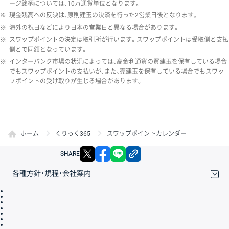
ージ銘柄については、10万通貨単位となります。
※
現金残高への反映は、原則建玉の決済を行った2営業日後となります。
※
海外の祝日などにより日本の営業日と異なる場合があります。
※
スワップポイントの決定は取引所が行います。スワップポイントは受取側と支払
側とで同額となっています。
※
インターバンク市場の状況によっては、高金利通貨の買建玉を保有している場合
でもスワップポイントの支払いが、また、売建玉を保有している場合でもスワッ
プポイントの受け取りが生じる場合があります。
ホーム
くりっく365
スワップポイントカレンダー
X
facebook
LINE
リンクをコピー
SHARE
各種方針・規程・会社案内
取引規程・約款
サイトマップ
その他のご案内
個人情報保護方針
最良執行方針
サイトのご利用について
ディスクレイマー