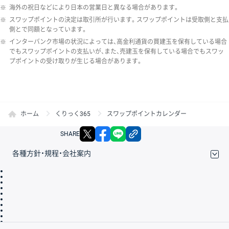
※
海外の祝日などにより日本の営業日と異なる場合があります。
※
スワップポイントの決定は取引所が行います。スワップポイントは受取側と支払
側とで同額となっています。
※
インターバンク市場の状況によっては、高金利通貨の買建玉を保有している場合
でもスワップポイントの支払いが、また、売建玉を保有している場合でもスワッ
プポイントの受け取りが生じる場合があります。
ホーム
くりっく365
スワップポイントカレンダー
X
facebook
LINE
リンクをコピー
SHARE
各種方針・規程・会社案内
取引規程・約款
サイトマップ
その他のご案内
個人情報保護方針
最良執行方針
サイトのご利用について
ディスクレイマー
信託保全
リスク説明
会社案内