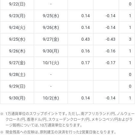
9/22(日)
-
0
9/23(月)
9/25(水)
0.14
-0.14
1
9/24(火)
9/26(木)
0.14
-0.14
1
9/25(水)
9/27(金)
0.43
-0.43
3
9/26(木)
9/30(月)
0.16
-0.16
1
9/27(金)
10/1(火)
0.17
-0.17
1
9/28(土)
-
0
9/29(日)
-
0
9/30(月)
10/2(水)
0.14
-0.14
1
※
1万通貨単位のスワップポイントです。ただし、南アフリカランド/円、ノルウェー
クローネ/円、香港ドル/円、スウェーデンクローナ/円、メキシコペソ/円およびラ
ージ銘柄については、10万通貨単位となります。
※
現金残高への反映は、原則建玉の決済を行った2営業日後となります。