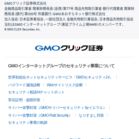
GMOクリック証券株式会社
金融商品取引業者 関東財務局長（金商）第77号 商品先物取引業者 銀行代理業者 関東財
務局長（銀代）第330号 所属銀行：GMOあおぞらネット銀行株式会社
加入協会：日本証券業協会、一般社団法人 金融先物取引業協会、日本商品先物取引協会
当社はGMOインターネットグループ（東証プライム上場9449）のメンバーです。
© GMO CLICK Securities, Inc.
GMOインターネットグループのセキュリティ事業について
世界初総合ネットセキュリティサービス「GMOセキュリティ24」
パスワード漏洩診断
Webサイトリスク診断
セキュリティ相談AIチャットボット
実在証明・盗聴対策
サイバー攻撃対策（GMOサイバーセキュリティ byイエラエ）
サイバー攻撃対策（GMO Flatt Security）
なりすまし対策
セキュリティ事業の軌跡