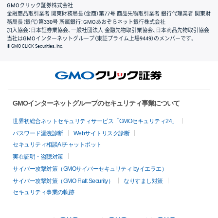
GMOクリック証券株式会社
金融商品取引業者 関東財務局長（金商）第77号 商品先物取引業者 銀行代理業者 関東財
務局長（銀代）第330号 所属銀行：GMOあおぞらネット銀行株式会社
加入協会：日本証券業協会、一般社団法人 金融先物取引業協会、日本商品先物取引協会
当社はGMOインターネットグループ（東証プライム上場9449）のメンバーです。
© GMO CLICK Securities, Inc.
GMOインターネットグループのセキュリティ事業について
世界初総合ネットセキュリティサービス「GMOセキュリティ24」
パスワード漏洩診断
Webサイトリスク診断
セキュリティ相談AIチャットボット
実在証明・盗聴対策
サイバー攻撃対策（GMOサイバーセキュリティ byイエラエ）
サイバー攻撃対策（GMO Flatt Security）
なりすまし対策
セキュリティ事業の軌跡