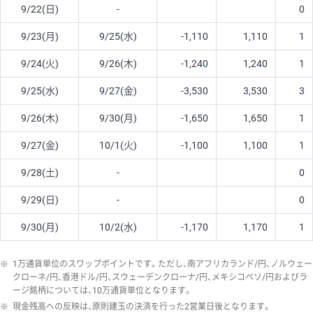
9/22(日)
-
0
9/23(月)
9/25(水)
-1,110
1,110
1
9/24(火)
9/26(木)
-1,240
1,240
1
9/25(水)
9/27(金)
-3,530
3,530
3
9/26(木)
9/30(月)
-1,650
1,650
1
9/27(金)
10/1(火)
-1,100
1,100
1
9/28(土)
-
0
9/29(日)
-
0
9/30(月)
10/2(水)
-1,170
1,170
1
※
1万通貨単位のスワップポイントです。ただし、南アフリカランド/円、ノルウェー
クローネ/円、香港ドル/円、スウェーデンクローナ/円、メキシコペソ/円およびラ
ージ銘柄については、10万通貨単位となります。
※
現金残高への反映は、原則建玉の決済を行った2営業日後となります。