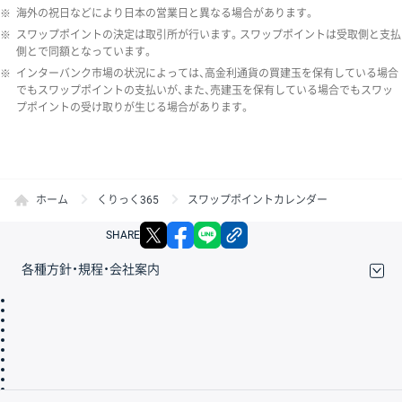
※
海外の祝日などにより日本の営業日と異なる場合があります。
※
スワップポイントの決定は取引所が行います。スワップポイントは受取側と支払
側とで同額となっています。
※
インターバンク市場の状況によっては、高金利通貨の買建玉を保有している場合
でもスワップポイントの支払いが、また、売建玉を保有している場合でもスワッ
プポイントの受け取りが生じる場合があります。
ホーム
くりっく365
スワップポイントカレンダー
X
facebook
LINE
リンクをコピー
SHARE
各種方針・規程・会社案内
取引規程・約款
サイトマップ
その他のご案内
個人情報保護方針
最良執行方針
サイトのご利用について
ディスクレイマー
信託保全
リスク説明
会社案内