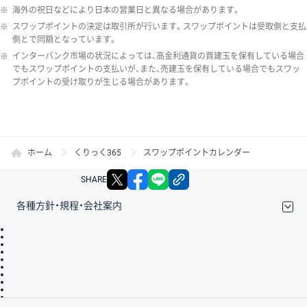
※
海外の祝日などにより日本の営業日と異なる場合があります。
※
スワップポイントの決定は取引所が行います。スワップポイントは受取側と支払
側とで同額となっています。
※
インターバンク市場の状況によっては、高金利通貨の買建玉を保有している場合
でもスワップポイントの支払いが、また、売建玉を保有している場合でもスワッ
プポイントの受け取りが生じる場合があります。
ホーム
くりっく365
スワップポイントカレンダー
X
facebook
LINE
リンクをコピー
SHARE
各種方針・規程・会社案内
取引規程・約款
サイトマップ
その他のご案内
個人情報保護方針
最良執行方針
サイトのご利用について
ディスクレイマー
信託保全
リスク説明
会社案内