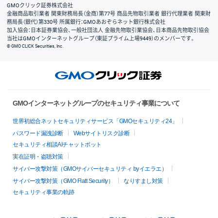
GMOクリック証券株式会社
金融商品取引業者 関東財務局長（金商）第77号 商品先物取引業者 銀行代理業者 関東財
務局長（銀代）第330号 所属銀行：GMOあおぞらネット銀行株式会社
加入協会：日本証券業協会、一般社団法人 金融先物取引業協会、日本商品先物取引協会
当社はGMOインターネットグループ（東証プライム上場9449）のメンバーです。
© GMO CLICK Securities, Inc.
GMOインターネットグループのセキュリティ事業について
世界初総合ネットセキュリティサービス「GMOセキュリティ24」
パスワード漏洩診断
Webサイトリスク診断
セキュリティ相談AIチャットボット
実在証明・盗聴対策
サイバー攻撃対策（GMOサイバーセキュリティ byイエラエ）
サイバー攻撃対策（GMO Flatt Security）
なりすまし対策
セキュリティ事業の軌跡