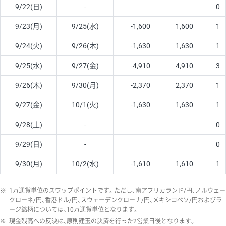
9/22(日)
-
0
9/23(月)
9/25(水)
-1,600
1,600
1
9/24(火)
9/26(木)
-1,630
1,630
1
9/25(水)
9/27(金)
-4,910
4,910
3
9/26(木)
9/30(月)
-2,370
2,370
1
9/27(金)
10/1(火)
-1,630
1,630
1
9/28(土)
-
0
9/29(日)
-
0
9/30(月)
10/2(水)
-1,610
1,610
1
※
1万通貨単位のスワップポイントです。ただし、南アフリカランド/円、ノルウェー
クローネ/円、香港ドル/円、スウェーデンクローナ/円、メキシコペソ/円およびラ
ージ銘柄については、10万通貨単位となります。
※
現金残高への反映は、原則建玉の決済を行った2営業日後となります。