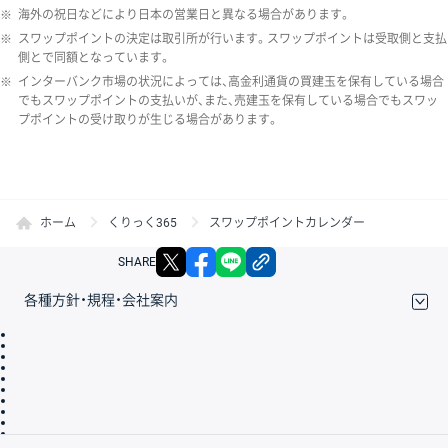
※
海外の祝日などにより日本の営業日と異なる場合があります。
※
スワップポイントの決定は取引所が行います。スワップポイントは受取側と支払
側とで同額となっています。
※
インターバンク市場の状況によっては、高金利通貨の買建玉を保有している場合
でもスワップポイントの支払いが、また、売建玉を保有している場合でもスワッ
プポイントの受け取りが生じる場合があります。
ホーム
くりっく365
スワップポイントカレンダー
X
facebook
LINE
リンクをコピー
SHARE
各種方針・規程・会社案内
取引規程・約款
サイトマップ
その他のご案内
個人情報保護方針
最良執行方針
サイトのご利用について
ディスクレイマー
信託保全
リスク説明
会社案内