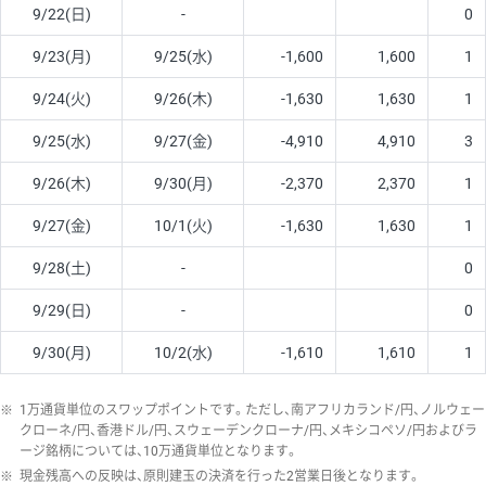
9/22(日)
-
0
9/23(月)
9/25(水)
-1,600
1,600
1
9/24(火)
9/26(木)
-1,630
1,630
1
9/25(水)
9/27(金)
-4,910
4,910
3
9/26(木)
9/30(月)
-2,370
2,370
1
9/27(金)
10/1(火)
-1,630
1,630
1
9/28(土)
-
0
9/29(日)
-
0
9/30(月)
10/2(水)
-1,610
1,610
1
※
1万通貨単位のスワップポイントです。ただし、南アフリカランド/円、ノルウェー
クローネ/円、香港ドル/円、スウェーデンクローナ/円、メキシコペソ/円およびラ
ージ銘柄については、10万通貨単位となります。
※
現金残高への反映は、原則建玉の決済を行った2営業日後となります。