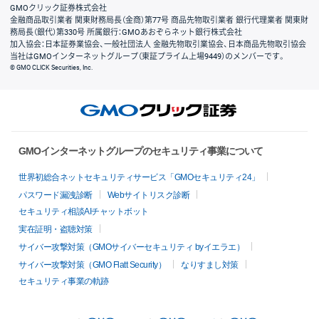
GMOクリック証券株式会社
金融商品取引業者 関東財務局長（金商）第77号 商品先物取引業者 銀行代理業者 関東財
務局長（銀代）第330号 所属銀行：GMOあおぞらネット銀行株式会社
加入協会：日本証券業協会、一般社団法人 金融先物取引業協会、日本商品先物取引協会
当社はGMOインターネットグループ（東証プライム上場9449）のメンバーです。
© GMO CLICK Securities, Inc.
GMOインターネットグループのセキュリティ事業について
世界初総合ネットセキュリティサービス「GMOセキュリティ24」
パスワード漏洩診断
Webサイトリスク診断
セキュリティ相談AIチャットボット
実在証明・盗聴対策
サイバー攻撃対策（GMOサイバーセキュリティ byイエラエ）
サイバー攻撃対策（GMO Flatt Security）
なりすまし対策
セキュリティ事業の軌跡