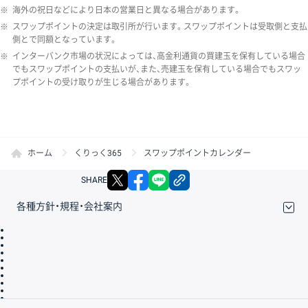
※
海外の祝日などにより日本の営業日と異なる場合があります。
※
スワップポイントの決定は取引所が行います。スワップポイントは受取側と支払
側とで同額となっています。
※
インターバンク市場の状況によっては、高金利通貨の買建玉を保有している場合
でもスワップポイントの支払いが、また、売建玉を保有している場合でもスワッ
プポイントの受け取りが生じる場合があります。
ホーム
くりっく365
スワップポイントカレンダー
X
facebook
LINE
リンクをコピー
SHARE
各種方針・規程・会社案内
取引規程・約款
サイトマップ
その他のご案内
個人情報保護方針
最良執行方針
サイトのご利用について
ディスクレイマー
信託保全
リスク説明
会社案内