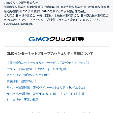
GMOクリック証券株式会社
金融商品取引業者 関東財務局長（金商）第77号 商品先物取引業者 銀行代理業者 関東財
務局長（銀代）第330号 所属銀行：GMOあおぞらネット銀行株式会社
加入協会：日本証券業協会、一般社団法人 金融先物取引業協会、日本商品先物取引協会
当社はGMOインターネットグループ（東証プライム上場9449）のメンバーです。
© GMO CLICK Securities, Inc.
GMOインターネットグループのセキュリティ事業について
世界初総合ネットセキュリティサービス「GMOセキュリティ24」
パスワード漏洩診断
Webサイトリスク診断
セキュリティ相談AIチャットボット
実在証明・盗聴対策
サイバー攻撃対策（GMOサイバーセキュリティ byイエラエ）
サイバー攻撃対策（GMO Flatt Security）
なりすまし対策
セキュリティ事業の軌跡