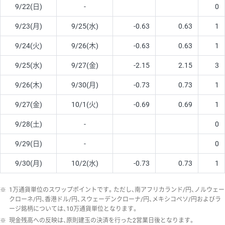
9/22(日)
-
0
9/23(月)
9/25(水)
-0.63
0.63
1
9/24(火)
9/26(木)
-0.63
0.63
1
9/25(水)
9/27(金)
-2.15
2.15
3
9/26(木)
9/30(月)
-0.73
0.73
1
9/27(金)
10/1(火)
-0.69
0.69
1
9/28(土)
-
0
9/29(日)
-
0
9/30(月)
10/2(水)
-0.73
0.73
1
※
1万通貨単位のスワップポイントです。ただし、南アフリカランド/円、ノルウェー
クローネ/円、香港ドル/円、スウェーデンクローナ/円、メキシコペソ/円およびラ
ージ銘柄については、10万通貨単位となります。
※
現金残高への反映は、原則建玉の決済を行った2営業日後となります。