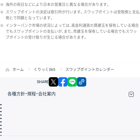
※
海外の祝日などにより日本の営業日と異なる場合があります。
※
スワップポイントの決定は取引所が行います。スワップポイントは受取側と支払
側とで同額となっています。
※
インターバンク市場の状況によっては、高金利通貨の買建玉を保有している場合
でもスワップポイントの支払いが、また、売建玉を保有している場合でもスワッ
プポイントの受け取りが生じる場合があります。
ホーム
くりっく365
スワップポイントカレンダー
X
facebook
LINE
リンクをコピー
SHARE
各種方針・規程・会社案内
取引規程・約款
サイトマップ
その他のご案内
個人情報保護方針
最良執行方針
サイトのご利用について
ディスクレイマー
信託保全
リスク説明
会社案内