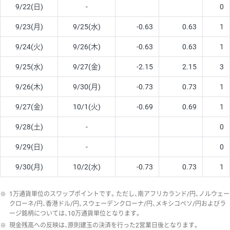
9/22(日)
-
0
9/23(月)
9/25(水)
-0.63
0.63
1
9/24(火)
9/26(木)
-0.63
0.63
1
9/25(水)
9/27(金)
-2.15
2.15
3
9/26(木)
9/30(月)
-0.73
0.73
1
9/27(金)
10/1(火)
-0.69
0.69
1
9/28(土)
-
0
9/29(日)
-
0
9/30(月)
10/2(水)
-0.73
0.73
1
※
1万通貨単位のスワップポイントです。ただし、南アフリカランド/円、ノルウェー
クローネ/円、香港ドル/円、スウェーデンクローナ/円、メキシコペソ/円およびラ
ージ銘柄については、10万通貨単位となります。
※
現金残高への反映は、原則建玉の決済を行った2営業日後となります。