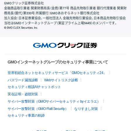
GMOクリック証券株式会社
金融商品取引業者 関東財務局長（金商）第77号 商品先物取引業者 銀行代理業者 関東財
務局長（銀代）第330号 所属銀行：GMOあおぞらネット銀行株式会社
加入協会：日本証券業協会、一般社団法人 金融先物取引業協会、日本商品先物取引協会
当社はGMOインターネットグループ（東証プライム上場9449）のメンバーです。
© GMO CLICK Securities, Inc.
GMOインターネットグループのセキュリティ事業について
世界初総合ネットセキュリティサービス「GMOセキュリティ24」
パスワード漏洩診断
Webサイトリスク診断
セキュリティ相談AIチャットボット
実在証明・盗聴対策
サイバー攻撃対策（GMOサイバーセキュリティ byイエラエ）
サイバー攻撃対策（GMO Flatt Security）
なりすまし対策
セキュリティ事業の軌跡