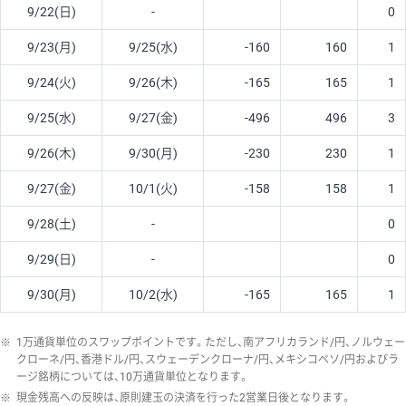
9/22(日)
-
0
9/23(月)
9/25(水)
-160
160
1
9/24(火)
9/26(木)
-165
165
1
9/25(水)
9/27(金)
-496
496
3
9/26(木)
9/30(月)
-230
230
1
9/27(金)
10/1(火)
-158
158
1
9/28(土)
-
0
9/29(日)
-
0
9/30(月)
10/2(水)
-165
165
1
※
1万通貨単位のスワップポイントです。ただし、南アフリカランド/円、ノルウェー
クローネ/円、香港ドル/円、スウェーデンクローナ/円、メキシコペソ/円およびラ
ージ銘柄については、10万通貨単位となります。
※
現金残高への反映は、原則建玉の決済を行った2営業日後となります。