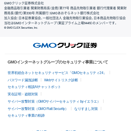
GMOクリック証券株式会社
金融商品取引業者 関東財務局長（金商）第77号 商品先物取引業者 銀行代理業者 関東財
務局長（銀代）第330号 所属銀行：GMOあおぞらネット銀行株式会社
加入協会：日本証券業協会、一般社団法人 金融先物取引業協会、日本商品先物取引協会
当社はGMOインターネットグループ（東証プライム上場9449）のメンバーです。
© GMO CLICK Securities, Inc.
GMOインターネットグループのセキュリティ事業について
世界初総合ネットセキュリティサービス「GMOセキュリティ24」
パスワード漏洩診断
Webサイトリスク診断
セキュリティ相談AIチャットボット
実在証明・盗聴対策
サイバー攻撃対策（GMOサイバーセキュリティ byイエラエ）
サイバー攻撃対策（GMO Flatt Security）
なりすまし対策
セキュリティ事業の軌跡