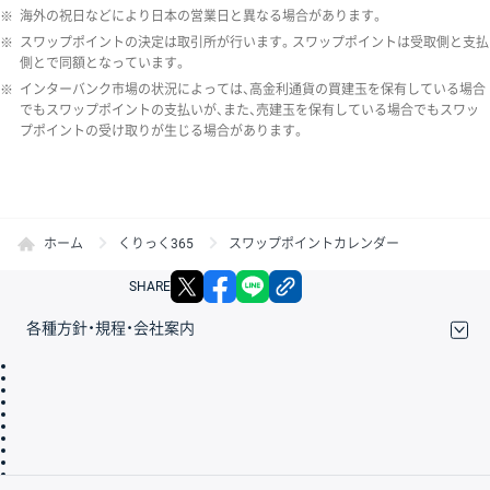
※
海外の祝日などにより日本の営業日と異なる場合があります。
※
スワップポイントの決定は取引所が行います。スワップポイントは受取側と支払
側とで同額となっています。
※
インターバンク市場の状況によっては、高金利通貨の買建玉を保有している場合
でもスワップポイントの支払いが、また、売建玉を保有している場合でもスワッ
プポイントの受け取りが生じる場合があります。
ホーム
くりっく365
スワップポイントカレンダー
X
facebook
LINE
リンクをコピー
SHARE
各種方針・規程・会社案内
取引規程・約款
サイトマップ
その他のご案内
個人情報保護方針
最良執行方針
サイトのご利用について
ディスクレイマー
信託保全
リスク説明
会社案内