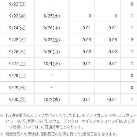
9/22(日)
-
0
9/23(月)
9/25(水)
0
0
1
9/24(火)
9/26(木)
-0.01
0.01
1
9/25(水)
9/27(金)
-0.03
0.03
3
9/26(木)
9/30(月)
0.02
-0.02
1
9/27(金)
10/1(火)
0.01
-0.01
1
9/28(土)
-
0
9/29(日)
-
0
9/30(月)
10/2(水)
0.01
-0.01
1
※
1万通貨単位のスワップポイントです。ただし、南アフリカランド/円、ノルウェー
クローネ/円、香港ドル/円、スウェーデンクローナ/円、メキシコペソ/円およびラ
ージ銘柄については、10万通貨単位となります。
※
現金残高への反映は、原則建玉の決済を行った2営業日後となります。