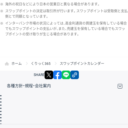
※
海外の祝日などにより日本の営業日と異なる場合があります。
※
スワップポイントの決定は取引所が行います。スワップポイントは受取側と支払
側とで同額となっています。
※
インターバンク市場の状況によっては、高金利通貨の買建玉を保有している場合
でもスワップポイントの支払いが、また、売建玉を保有している場合でもスワッ
プポイントの受け取りが生じる場合があります。
ホーム
くりっく365
スワップポイントカレンダー
X
facebook
LINE
リンクをコピー
SHARE
各種方針・規程・会社案内
取引規程・約款
サイトマップ
その他のご案内
個人情報保護方針
最良執行方針
サイトのご利用について
ディスクレイマー
信託保全
リスク説明
会社案内