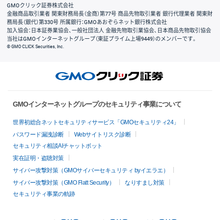
GMOクリック証券株式会社
金融商品取引業者 関東財務局長（金商）第77号 商品先物取引業者 銀行代理業者 関東財
務局長（銀代）第330号 所属銀行：GMOあおぞらネット銀行株式会社
加入協会：日本証券業協会、一般社団法人 金融先物取引業協会、日本商品先物取引協会
当社はGMOインターネットグループ（東証プライム上場9449）のメンバーです。
© GMO CLICK Securities, Inc.
GMOインターネットグループのセキュリティ事業について
世界初総合ネットセキュリティサービス「GMOセキュリティ24」
パスワード漏洩診断
Webサイトリスク診断
セキュリティ相談AIチャットボット
実在証明・盗聴対策
サイバー攻撃対策（GMOサイバーセキュリティ byイエラエ）
サイバー攻撃対策（GMO Flatt Security）
なりすまし対策
セキュリティ事業の軌跡