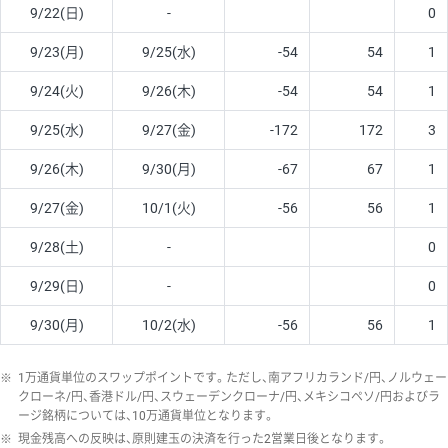
9/22(日)
-
0
9/23(月)
9/25(水)
-54
54
1
9/24(火)
9/26(木)
-54
54
1
9/25(水)
9/27(金)
-172
172
3
9/26(木)
9/30(月)
-67
67
1
9/27(金)
10/1(火)
-56
56
1
9/28(土)
-
0
9/29(日)
-
0
9/30(月)
10/2(水)
-56
56
1
※
1万通貨単位のスワップポイントです。ただし、南アフリカランド/円、ノルウェー
クローネ/円、香港ドル/円、スウェーデンクローナ/円、メキシコペソ/円およびラ
ージ銘柄については、10万通貨単位となります。
※
現金残高への反映は、原則建玉の決済を行った2営業日後となります。