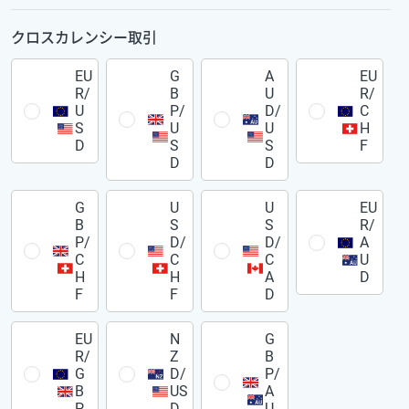
クロスカレンシー取引
EU
G
A
EU
R/
B
U
R/
U
P/
D/
C
S
U
U
H
D
S
S
F
D
D
G
U
U
EU
B
S
S
R/
P/
D/
D/
A
C
C
C
U
H
H
A
D
F
F
D
EU
N
G
R/
Z
B
G
D/
P/
B
US
A
P
D
U