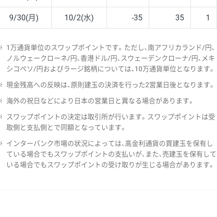
9/30(月)
10/2(水)
-35
35
1
※
1万通貨単位のスワップポイントです。ただし、南アフリカランド/円、
ノルウェークローネ/円、香港ドル/円、スウェーデンクローナ/円、メキ
シコペソ/円およびラージ銘柄については、10万通貨単位となります。
※
現金残高への反映は、原則建玉の決済を行った2営業日後となります。
※
海外の祝日などにより日本の営業日と異なる場合があります。
※
スワップポイントの決定は取引所が行います。スワップポイントは受
取側と支払側とで同額となっています。
※
インターバンク市場の状況によっては、高金利通貨の買建玉を保有し
ている場合でもスワップポイントの支払いが、また、売建玉を保有して
いる場合でもスワップポイントの受け取りが生じる場合があります。