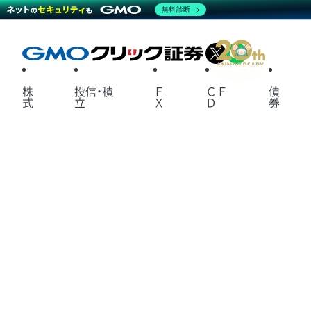
無料診断
X
LINE
株
投信・積
Ｆ
ＣＦ
債
式
立
Ｘ
Ｄ
券