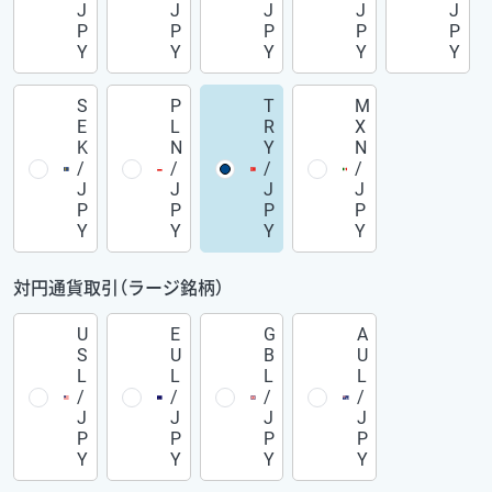
J
J
J
J
J
P
P
P
P
P
Y
Y
Y
Y
Y
S
P
T
M
E
L
R
X
K
N
Y
N
/
/
/
/
J
J
J
J
P
P
P
P
Y
Y
Y
Y
対円通貨取引（ラージ銘柄）
U
E
G
A
S
U
B
U
L
L
L
L
/
/
/
/
J
J
J
J
P
P
P
P
Y
Y
Y
Y