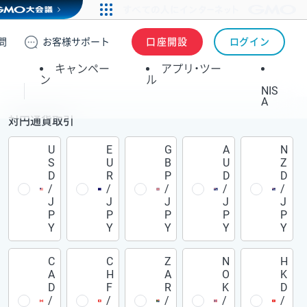
問
お客様
サポート
口座開設
ログイン
キャンペー
アプリ・ツー
ン
ル
NIS
A
対円通貨取引
U
E
G
A
N
S
U
B
U
Z
D
R
P
D
D
/
/
/
/
/
J
J
J
J
J
P
P
P
P
P
Y
Y
Y
Y
Y
C
C
Z
N
H
A
H
A
O
K
D
F
R
K
D
/
/
/
/
/