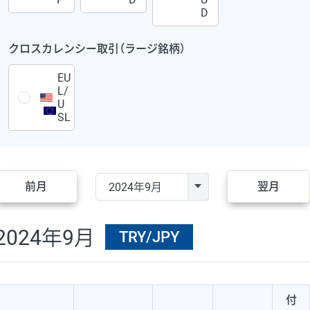
D
クロスカレンシー取引（ラージ銘柄）
EU
L/
U
SL
前月
翌月
2024年9月
TRY/JPY
付