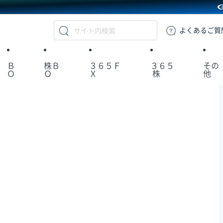
GMOクリック証券
よくある
ご質
Ｂ
株Ｂ
３６５Ｆ
３６５
その
Ｏ
Ｏ
Ｘ
株
他