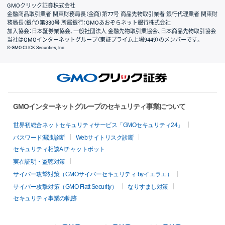
GMOクリック証券株式会社
金融商品取引業者 関東財務局長（金商）第77号 商品先物取引業者 銀行代理業者 関東財
務局長（銀代）第330号 所属銀行：GMOあおぞらネット銀行株式会社
加入協会：日本証券業協会、一般社団法人 金融先物取引業協会、日本商品先物取引協会
当社はGMOインターネットグループ（東証プライム上場9449）のメンバーです。
© GMO CLICK Securities, Inc.
GMOインターネットグループのセキュリティ事業について
世界初総合ネットセキュリティサービス「GMOセキュリティ24」
パスワード漏洩診断
Webサイトリスク診断
セキュリティ相談AIチャットボット
実在証明・盗聴対策
サイバー攻撃対策（GMOサイバーセキュリティ byイエラエ）
サイバー攻撃対策（GMO Flatt Security）
なりすまし対策
セキュリティ事業の軌跡