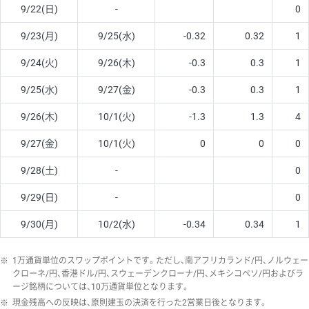
9/22(日)
-
0
9/23(月)
9/25(水)
-0.32
0.32
1
9/24(火)
9/26(木)
-0.3
0.3
1
9/25(水)
9/27(金)
-0.3
0.3
1
9/26(木)
10/1(火)
-1.3
1.3
4
9/27(金)
10/1(火)
0
0
0
9/28(土)
-
0
9/29(日)
-
0
9/30(月)
10/2(水)
-0.34
0.34
1
※
1万通貨単位のスワップポイントです。ただし、南アフリカランド/円、ノルウェー
クローネ/円、香港ドル/円、スウェーデンクローナ/円、メキシコペソ/円およびラ
ージ銘柄については、10万通貨単位となります。
※
現金残高への反映は、原則建玉の決済を行った2営業日後となります。