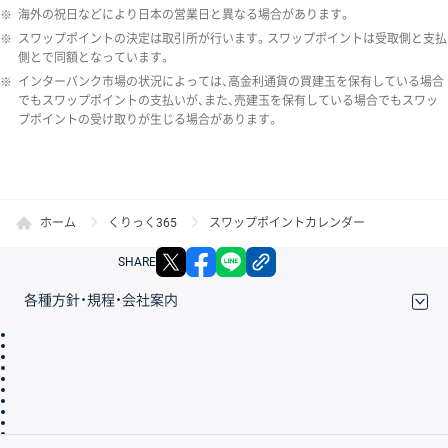
※
海外の祝日などにより日本の営業日と異なる場合があります。
※
スワップポイントの決定は取引所が行います。スワップポイントは受取側と支払
側とで同額となっています。
※
インターバンク市場の状況によっては、高金利通貨の買建玉を保有している場合
でもスワップポイントの支払いが、また、売建玉を保有している場合でもスワッ
プポイントの受け取りが生じる場合があります。
ホーム
くりっく365
スワップポイントカレンダー
X
facebook
LINE
リンクをコピー
SHARE
各種方針・規程・会社案内
取引規程・約款
サイトマップ
その他のご案内
個人情報保護方針
最良執行方針
サイトのご利用について
ディスクレイマー
信託保全
リスク説明
会社案内