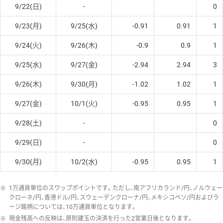
9/22(日)
-
0
9/23(月)
9/25(水)
-0.91
0.91
1
9/24(火)
9/26(木)
-0.9
0.9
1
9/25(水)
9/27(金)
-2.94
2.94
3
9/26(木)
9/30(月)
-1.02
1.02
1
9/27(金)
10/1(火)
-0.95
0.95
1
9/28(土)
-
0
9/29(日)
-
0
9/30(月)
10/2(水)
-0.95
0.95
1
※
1万通貨単位のスワップポイントです。ただし、南アフリカランド/円、ノルウェー
クローネ/円、香港ドル/円、スウェーデンクローナ/円、メキシコペソ/円およびラ
ージ銘柄については、10万通貨単位となります。
※
現金残高への反映は、原則建玉の決済を行った2営業日後となります。