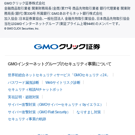
GMOクリック証券株式会社
金融商品取引業者 関東財務局長（金商）第77号 商品先物取引業者 銀行代理業者 関東財
務局長（銀代）第330号 所属銀行：GMOあおぞらネット銀行株式会社
加入協会：日本証券業協会、一般社団法人 金融先物取引業協会、日本商品先物取引協会
当社はGMOインターネットグループ（東証プライム上場9449）のメンバーです。
© GMO CLICK Securities, Inc.
GMOインターネットグループのセキュリティ事業について
世界初総合ネットセキュリティサービス「GMOセキュリティ24」
パスワード漏洩診断
Webサイトリスク診断
セキュリティ相談AIチャットボット
実在証明・盗聴対策
サイバー攻撃対策（GMOサイバーセキュリティ byイエラエ）
サイバー攻撃対策（GMO Flatt Security）
なりすまし対策
セキュリティ事業の軌跡