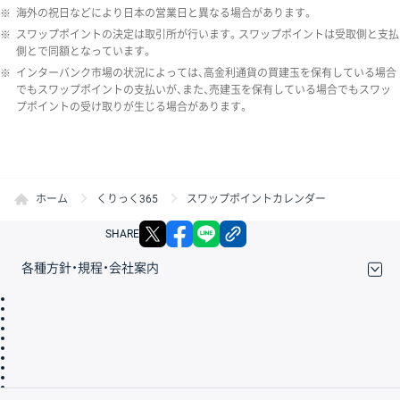
※
海外の祝日などにより日本の営業日と異なる場合があります。
※
スワップポイントの決定は取引所が行います。スワップポイントは受取側と支払
側とで同額となっています。
※
インターバンク市場の状況によっては、高金利通貨の買建玉を保有している場合
でもスワップポイントの支払いが、また、売建玉を保有している場合でもスワッ
プポイントの受け取りが生じる場合があります。
ホーム
くりっく365
スワップポイントカレンダー
X
facebook
LINE
リンクをコピー
SHARE
各種方針・規程・会社案内
取引規程・約款
サイトマップ
その他のご案内
個人情報保護方針
最良執行方針
サイトのご利用について
ディスクレイマー
信託保全
リスク説明
会社案内