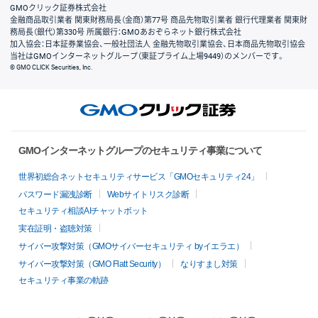
GMOクリック証券株式会社
金融商品取引業者 関東財務局長（金商）第77号 商品先物取引業者 銀行代理業者 関東財
務局長（銀代）第330号 所属銀行：GMOあおぞらネット銀行株式会社
加入協会：日本証券業協会、一般社団法人 金融先物取引業協会、日本商品先物取引協会
当社はGMOインターネットグループ（東証プライム上場9449）のメンバーです。
© GMO CLICK Securities, Inc.
GMOインターネットグループのセキュリティ事業について
世界初総合ネットセキュリティサービス「GMOセキュリティ24」
パスワード漏洩診断
Webサイトリスク診断
セキュリティ相談AIチャットボット
実在証明・盗聴対策
サイバー攻撃対策（GMOサイバーセキュリティ byイエラエ）
サイバー攻撃対策（GMO Flatt Security）
なりすまし対策
セキュリティ事業の軌跡