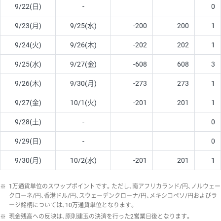
9/22(日)
-
0
9/23(月)
9/25(水)
-200
200
1
9/24(火)
9/26(木)
-202
202
1
9/25(水)
9/27(金)
-608
608
3
9/26(木)
9/30(月)
-273
273
1
9/27(金)
10/1(火)
-201
201
1
9/28(土)
-
0
9/29(日)
-
0
9/30(月)
10/2(水)
-201
201
1
※
1万通貨単位のスワップポイントです。ただし、南アフリカランド/円、ノルウェー
クローネ/円、香港ドル/円、スウェーデンクローナ/円、メキシコペソ/円およびラ
ージ銘柄については、10万通貨単位となります。
※
現金残高への反映は、原則建玉の決済を行った2営業日後となります。