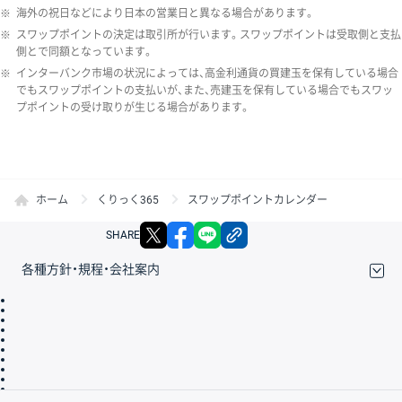
※
海外の祝日などにより日本の営業日と異なる場合があります。
※
スワップポイントの決定は取引所が行います。スワップポイントは受取側と支払
側とで同額となっています。
※
インターバンク市場の状況によっては、高金利通貨の買建玉を保有している場合
でもスワップポイントの支払いが、また、売建玉を保有している場合でもスワッ
プポイントの受け取りが生じる場合があります。
ホーム
くりっく365
スワップポイントカレンダー
X
facebook
LINE
リンクをコピー
SHARE
各種方針・規程・会社案内
取引規程・約款
サイトマップ
その他のご案内
個人情報保護方針
最良執行方針
サイトのご利用について
ディスクレイマー
信託保全
リスク説明
会社案内