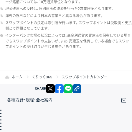
ージ銘柄については、10万通貨単位となります。
※
現金残高への反映は、原則建玉の決済を行った2営業日後となります。
※
海外の祝日などにより日本の営業日と異なる場合があります。
※
スワップポイントの決定は取引所が行います。スワップポイントは受取側と支払
側とで同額となっています。
※
インターバンク市場の状況によっては、高金利通貨の買建玉を保有している場合
でもスワップポイントの支払いが、また、売建玉を保有している場合でもスワッ
プポイントの受け取りが生じる場合があります。
ホーム
くりっく365
スワップポイントカレンダー
X
facebook
LINE
リンクをコピー
SHARE
各種方針・規程・会社案内
取引規程・約款
サイトマップ
その他のご案内
個人情報保護方針
最良執行方針
サイトのご利用について
ディスクレイマー