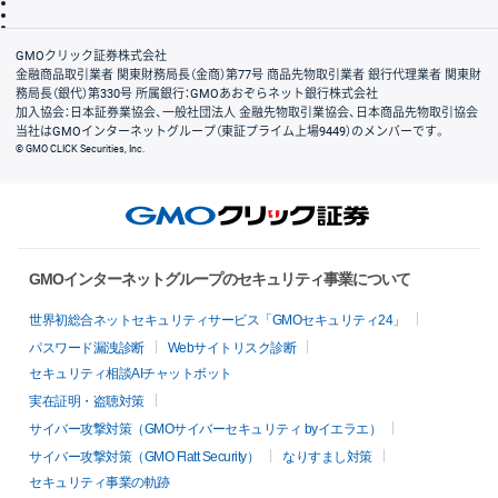
信託保全
リスク説明
会社案内
GMOクリック証券株式会社
金融商品取引業者 関東財務局長（金商）第77号 商品先物取引業者 銀行代理業者 関東財
務局長（銀代）第330号 所属銀行：GMOあおぞらネット銀行株式会社
加入協会：日本証券業協会、一般社団法人 金融先物取引業協会、日本商品先物取引協会
当社はGMOインターネットグループ（東証プライム上場9449）のメンバーです。
© GMO CLICK Securities, Inc.
GMOインターネットグループのセキュリティ事業について
世界初総合ネットセキュリティサービス「GMOセキュリティ24」
パスワード漏洩診断
Webサイトリスク診断
セキュリティ相談AIチャットボット
実在証明・盗聴対策
サイバー攻撃対策（GMOサイバーセキュリティ byイエラエ）
サイバー攻撃対策（GMO Flatt Security）
なりすまし対策
セキュリティ事業の軌跡