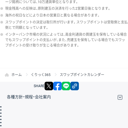
ージ銘柄については、10万通貨単位となります。
※
現金残高への反映は、原則建玉の決済を行った2営業日後となります。
※
海外の祝日などにより日本の営業日と異なる場合があります。
※
スワップポイントの決定は取引所が行います。スワップポイントは受取側と支払
側とで同額となっています。
※
インターバンク市場の状況によっては、高金利通貨の買建玉を保有している場合
でもスワップポイントの支払いが、また、売建玉を保有している場合でもスワッ
プポイントの受け取りが生じる場合があります。
ホーム
くりっく365
スワップポイントカレンダー
X
facebook
LINE
リンクをコピー
SHARE
各種方針・規程・会社案内
取引規程・約款
サイトマップ
その他のご案内
個人情報保護方針
最良執行方針
サイトのご利用について
ディスクレイマー