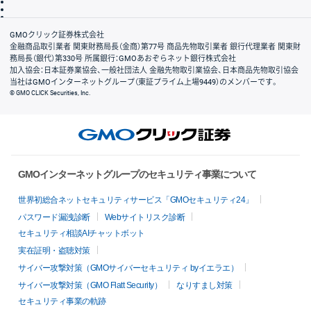
信託保全
リスク説明
会社案内
GMOクリック証券株式会社
金融商品取引業者 関東財務局長（金商）第77号 商品先物取引業者 銀行代理業者 関東財
務局長（銀代）第330号 所属銀行：GMOあおぞらネット銀行株式会社
加入協会：日本証券業協会、一般社団法人 金融先物取引業協会、日本商品先物取引協会
当社はGMOインターネットグループ（東証プライム上場9449）のメンバーです。
© GMO CLICK Securities, Inc.
GMOインターネットグループのセキュリティ事業について
世界初総合ネットセキュリティサービス「GMOセキュリティ24」
パスワード漏洩診断
Webサイトリスク診断
セキュリティ相談AIチャットボット
実在証明・盗聴対策
サイバー攻撃対策（GMOサイバーセキュリティ byイエラエ）
サイバー攻撃対策（GMO Flatt Security）
なりすまし対策
セキュリティ事業の軌跡