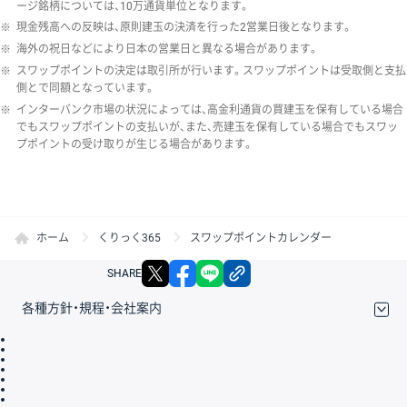
ージ銘柄については、10万通貨単位となります。
※
現金残高への反映は、原則建玉の決済を行った2営業日後となります。
※
海外の祝日などにより日本の営業日と異なる場合があります。
※
スワップポイントの決定は取引所が行います。スワップポイントは受取側と支払
側とで同額となっています。
※
インターバンク市場の状況によっては、高金利通貨の買建玉を保有している場合
でもスワップポイントの支払いが、また、売建玉を保有している場合でもスワッ
プポイントの受け取りが生じる場合があります。
ホーム
くりっく365
スワップポイントカレンダー
X
facebook
LINE
リンクをコピー
SHARE
各種方針・規程・会社案内
取引規程・約款
サイトマップ
その他のご案内
個人情報保護方針
最良執行方針
サイトのご利用について
ディスクレイマー