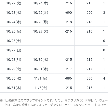
10/22(火)
10/24(木)
-216
216
1
10/23(水)
10/25(金)
-690
690
3
10/24(木)
10/28(月)
-218
218
1
10/25(金)
10/29(火)
-216
216
1
10/26(土)
-
0
10/27(日)
-
0
10/28(月)
10/30(水)
-215
215
1
10/29(火)
10/31(木)
-217
217
1
10/30(水)
11/1(金)
-886
886
4
10/31(木)
11/5(火)
-215
215
1
※
1万通貨単位のスワップポイントです。ただし、南アフリカランド/円、ノルウェー
クローネ/円、香港ドル/円、スウェーデンクローナ/円、メキシコペソ/円およびラ