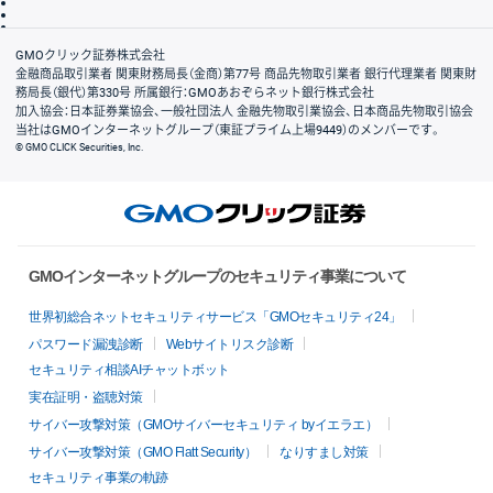
信託保全
リスク説明
会社案内
GMOクリック証券株式会社
金融商品取引業者 関東財務局長（金商）第77号 商品先物取引業者 銀行代理業者 関東財
務局長（銀代）第330号 所属銀行：GMOあおぞらネット銀行株式会社
加入協会：日本証券業協会、一般社団法人 金融先物取引業協会、日本商品先物取引協会
当社はGMOインターネットグループ（東証プライム上場9449）のメンバーです。
© GMO CLICK Securities, Inc.
GMOインターネットグループのセキュリティ事業について
世界初総合ネットセキュリティサービス「GMOセキュリティ24」
パスワード漏洩診断
Webサイトリスク診断
セキュリティ相談AIチャットボット
実在証明・盗聴対策
サイバー攻撃対策（GMOサイバーセキュリティ byイエラエ）
サイバー攻撃対策（GMO Flatt Security）
なりすまし対策
セキュリティ事業の軌跡