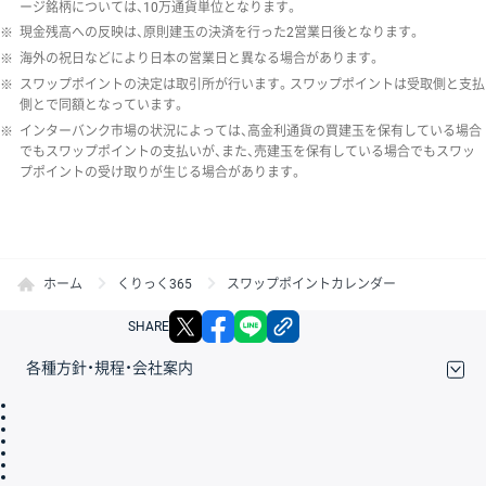
ージ銘柄については、10万通貨単位となります。
※
現金残高への反映は、原則建玉の決済を行った2営業日後となります。
※
海外の祝日などにより日本の営業日と異なる場合があります。
※
スワップポイントの決定は取引所が行います。スワップポイントは受取側と支払
側とで同額となっています。
※
インターバンク市場の状況によっては、高金利通貨の買建玉を保有している場合
でもスワップポイントの支払いが、また、売建玉を保有している場合でもスワッ
プポイントの受け取りが生じる場合があります。
ホーム
くりっく365
スワップポイントカレンダー
X
facebook
LINE
リンクをコピー
SHARE
各種方針・規程・会社案内
取引規程・約款
サイトマップ
その他のご案内
個人情報保護方針
最良執行方針
サイトのご利用について
ディスクレイマー