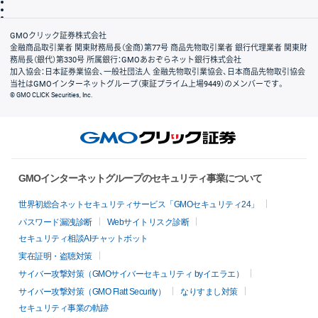
信託保全
リスク説明
会社案内
GMOクリック証券株式会社
金融商品取引業者 関東財務局長（金商）第77号 商品先物取引業者 銀行代理業者 関東財
務局長（銀代）第330号 所属銀行：GMOあおぞらネット銀行株式会社
加入協会：日本証券業協会、一般社団法人 金融先物取引業協会、日本商品先物取引協会
当社はGMOインターネットグループ（東証プライム上場9449）のメンバーです。
© GMO CLICK Securities, Inc.
GMOインターネットグループのセキュリティ事業について
世界初総合ネットセキュリティサービス「GMOセキュリティ24」
パスワード漏洩診断
Webサイトリスク診断
セキュリティ相談AIチャットボット
実在証明・盗聴対策
サイバー攻撃対策（GMOサイバーセキュリティ byイエラエ）
サイバー攻撃対策（GMO Flatt Security）
なりすまし対策
セキュリティ事業の軌跡