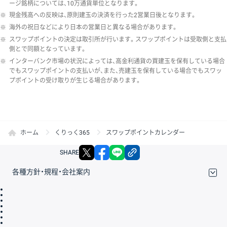
ージ銘柄については、10万通貨単位となります。
※
現金残高への反映は、原則建玉の決済を行った2営業日後となります。
※
海外の祝日などにより日本の営業日と異なる場合があります。
※
スワップポイントの決定は取引所が行います。スワップポイントは受取側と支払
側とで同額となっています。
※
インターバンク市場の状況によっては、高金利通貨の買建玉を保有している場合
でもスワップポイントの支払いが、また、売建玉を保有している場合でもスワッ
プポイントの受け取りが生じる場合があります。
ホーム
くりっく365
スワップポイントカレンダー
X
facebook
LINE
リンクをコピー
SHARE
各種方針・規程・会社案内
取引規程・約款
サイトマップ
その他のご案内
個人情報保護方針
最良執行方針
サイトのご利用について
ディスクレイマー