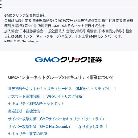
信託保全
リスク説明
会社案内
GMOクリック証券株式会社
金融商品取引業者 関東財務局長（金商）第77号 商品先物取引業者 銀行代理業者 関東財
務局長（銀代）第330号 所属銀行：GMOあおぞらネット銀行株式会社
加入協会：日本証券業協会、一般社団法人 金融先物取引業協会、日本商品先物取引協会
当社はGMOインターネットグループ（東証プライム上場9449）のメンバーです。
© GMO CLICK Securities, Inc.
GMOインターネットグループのセキュリティ事業について
世界初総合ネットセキュリティサービス「GMOセキュリティ24」
パスワード漏洩診断
Webサイトリスク診断
セキュリティ相談AIチャットボット
実在証明・盗聴対策
サイバー攻撃対策（GMOサイバーセキュリティ byイエラエ）
サイバー攻撃対策（GMO Flatt Security）
なりすまし対策
セキュリティ事業の軌跡