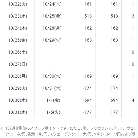
10/22(火)
10/24(木)
-161
161
1
10/23(水)
10/25(金)
-513
513
3
10/24(木)
10/28(月)
-162
162
1
10/25(金)
10/29(火)
-163
163
1
10/26(土)
-
0
10/27(日)
-
0
10/28(月)
10/30(水)
-169
169
1
10/29(火)
10/31(木)
-174
174
1
10/30(水)
11/1(金)
-694
694
4
10/31(木)
11/5(火)
-177
177
1
※
1万通貨単位のスワップポイントです。ただし、南アフリカランド/円、ノルウェー
クローネ/円、香港ドル/円、スウェーデンクローナ/円、メキシコペソ/円およびラ