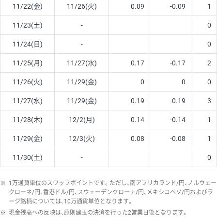
11/22(金)
11/26(火)
0.09
-0.09
1
11/23(土)
-
0
11/24(日)
-
0
11/25(月)
11/27(水)
0.17
-0.17
2
11/26(火)
11/29(金)
0
0
0
11/27(水)
11/29(金)
0.19
-0.19
3
11/28(木)
12/2(月)
0.14
-0.14
1
11/29(金)
12/3(火)
0.08
-0.08
1
11/30(土)
-
0
※
1万通貨単位のスワップポイントです。ただし、南アフリカランド/円、ノルウェー
クローネ/円、香港ドル/円、スウェーデンクローナ/円、メキシコペソ/円およびラ
ージ銘柄については、10万通貨単位となります。
※
現金残高への反映は、原則建玉の決済を行った2営業日後となります。