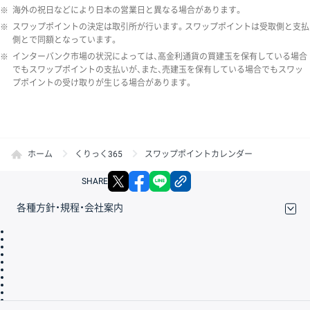
※
海外の祝日などにより日本の営業日と異なる場合があります。
※
スワップポイントの決定は取引所が行います。スワップポイントは受取側と支払
側とで同額となっています。
※
インターバンク市場の状況によっては、高金利通貨の買建玉を保有している場合
でもスワップポイントの支払いが、また、売建玉を保有している場合でもスワッ
プポイントの受け取りが生じる場合があります。
ホーム
くりっく365
スワップポイントカレンダー
X
facebook
LINE
リンクをコピー
SHARE
各種方針・規程・会社案内
取引規程・約款
サイトマップ
その他のご案内
個人情報保護方針
最良執行方針
サイトのご利用について
ディスクレイマー
信託保全
リスク説明
会社案内