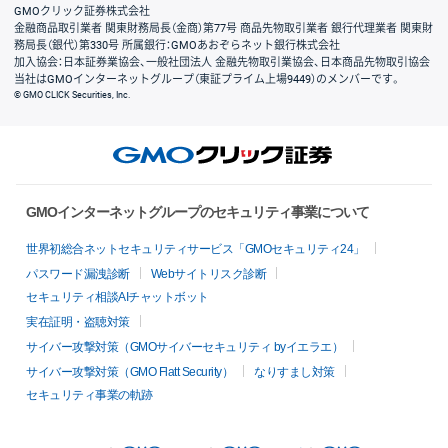
GMOクリック証券株式会社
金融商品取引業者 関東財務局長（金商）第77号 商品先物取引業者 銀行代理業者 関東財
務局長（銀代）第330号 所属銀行：GMOあおぞらネット銀行株式会社
加入協会：日本証券業協会、一般社団法人 金融先物取引業協会、日本商品先物取引協会
当社はGMOインターネットグループ（東証プライム上場9449）のメンバーです。
© GMO CLICK Securities, Inc.
GMOインターネットグループのセキュリティ事業について
世界初総合ネットセキュリティサービス「GMOセキュリティ24」
パスワード漏洩診断
Webサイトリスク診断
セキュリティ相談AIチャットボット
実在証明・盗聴対策
サイバー攻撃対策（GMOサイバーセキュリティ byイエラエ）
サイバー攻撃対策（GMO Flatt Security）
なりすまし対策
セキュリティ事業の軌跡