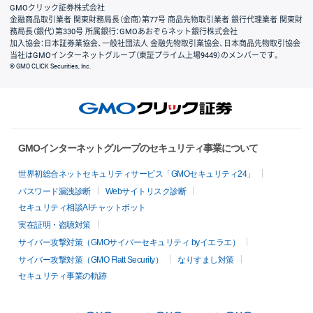
GMOクリック証券株式会社
金融商品取引業者 関東財務局長（金商）第77号 商品先物取引業者 銀行代理業者 関東財
務局長（銀代）第330号 所属銀行：GMOあおぞらネット銀行株式会社
加入協会：日本証券業協会、一般社団法人 金融先物取引業協会、日本商品先物取引協会
当社はGMOインターネットグループ（東証プライム上場9449）のメンバーです。
© GMO CLICK Securities, Inc.
GMOインターネットグループのセキュリティ事業について
世界初総合ネットセキュリティサービス「GMOセキュリティ24」
パスワード漏洩診断
Webサイトリスク診断
セキュリティ相談AIチャットボット
実在証明・盗聴対策
サイバー攻撃対策（GMOサイバーセキュリティ byイエラエ）
サイバー攻撃対策（GMO Flatt Security）
なりすまし対策
セキュリティ事業の軌跡