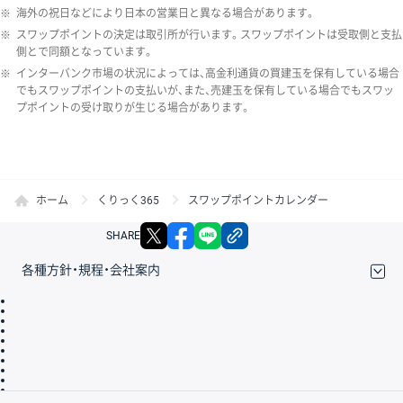
※
海外の祝日などにより日本の営業日と異なる場合があります。
※
スワップポイントの決定は取引所が行います。スワップポイントは受取側と支払
側とで同額となっています。
※
インターバンク市場の状況によっては、高金利通貨の買建玉を保有している場合
でもスワップポイントの支払いが、また、売建玉を保有している場合でもスワッ
プポイントの受け取りが生じる場合があります。
ホーム
くりっく365
スワップポイントカレンダー
X
facebook
LINE
リンクをコピー
SHARE
各種方針・規程・会社案内
取引規程・約款
サイトマップ
その他のご案内
個人情報保護方針
最良執行方針
サイトのご利用について
ディスクレイマー
信託保全
リスク説明
会社案内