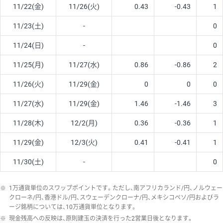
11/22(金)
11/26(火)
0.43
-0.43
1
11/23(土)
-
0
11/24(日)
-
0
11/25(月)
11/27(水)
0.86
-0.86
2
11/26(火)
11/29(金)
0
0
0
11/27(水)
11/29(金)
1.46
-1.46
3
11/28(木)
12/2(月)
0.36
-0.36
1
11/29(金)
12/3(火)
0.41
-0.41
1
11/30(土)
-
0
※
1万通貨単位のスワップポイントです。ただし、南アフリカランド/円、ノルウェー
クローネ/円、香港ドル/円、スウェーデンクローナ/円、メキシコペソ/円およびラ
ージ銘柄については、10万通貨単位となります。
※
現金残高への反映は、原則建玉の決済を行った2営業日後となります。