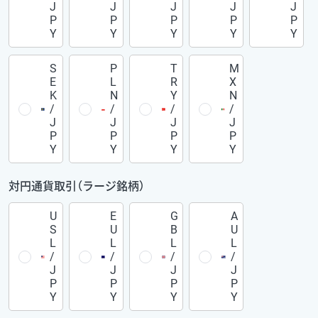
J
J
J
J
J
P
P
P
P
P
Y
Y
Y
Y
Y
S
P
T
M
E
L
R
X
K
N
Y
N
/
/
/
/
J
J
J
J
P
P
P
P
Y
Y
Y
Y
対円通貨取引（ラージ銘柄）
U
E
G
A
S
U
B
U
L
L
L
L
/
/
/
/
J
J
J
J
P
P
P
P
Y
Y
Y
Y