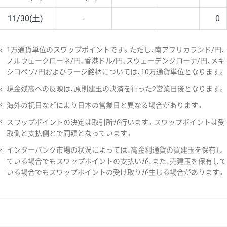
11/30(土)
-
0
※
1万通貨単位のスワップポイントです。ただし、南アフリカランド/円、
ノルウェークローネ/円、香港ドル/円、スウェーデンクローナ/円、メキ
シコペソ/円およびラージ銘柄については、10万通貨単位となります。
※
現金残高への反映は、原則建玉の決済を行った2営業日後となります。
※
海外の祝日などにより日本の営業日と異なる場合があります。
※
スワップポイントの決定は取引所が行います。スワップポイントは受
取側と支払側とで同額となっています。
※
インターバンク市場の状況によっては、高金利通貨の買建玉を保有し
ている場合でもスワップポイントの支払いが、また、売建玉を保有して
いる場合でもスワップポイントの受け取りが生じる場合があります。