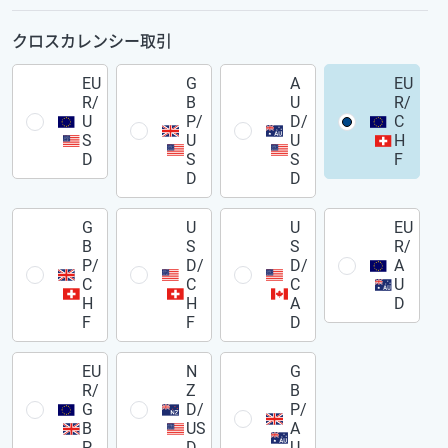
クロスカレンシー取引
EU
G
A
EU
R/
B
U
R/
U
P/
D/
C
S
U
U
H
D
S
S
F
D
D
G
U
U
EU
B
S
S
R/
P/
D/
D/
A
C
C
C
U
H
H
A
D
F
F
D
EU
N
G
R/
Z
B
G
D/
P/
B
US
A
P
D
U