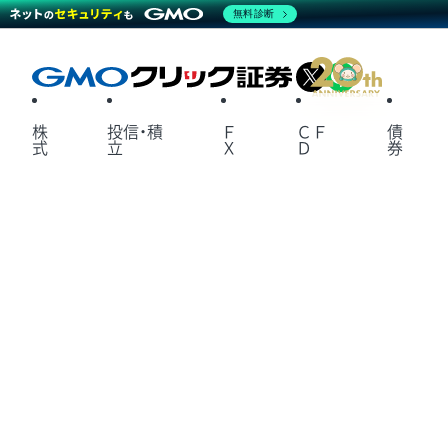
無料診断
X
LINE
株
投信・積
Ｆ
ＣＦ
債
式
立
Ｘ
Ｄ
券