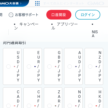
問
お客様
サポート
口座開設
ログイン
キャンペー
アプリ・ツー
ン
ル
NIS
A
対円通貨取引
U
E
G
A
N
S
U
B
U
Z
D
R
P
D
D
/
/
/
/
/
J
J
J
J
J
P
P
P
P
P
Y
Y
Y
Y
Y
C
C
Z
N
H
A
H
A
O
K
D
F
R
K
D
/
/
/
/
/