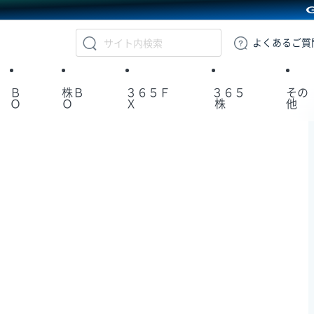
GMOクリック証券
よくある
ご質
Ｂ
株Ｂ
３６５Ｆ
３６５
その
Ｏ
Ｏ
Ｘ
株
他