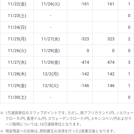
11/22(金)
11/26(火)
-161
161
1
11/23(土)
-
0
11/24(日)
-
0
11/25(月)
11/27(水)
-323
323
2
11/26(火)
11/29(金)
0
0
0
11/27(水)
11/29(金)
-474
474
3
11/28(木)
12/2(月)
-142
142
1
11/29(金)
12/3(火)
-146
146
1
11/30(土)
-
0
※
1万通貨単位のスワップポイントです。ただし、南アフリカランド/円、ノルウェー
クローネ/円、香港ドル/円、スウェーデンクローナ/円、メキシコペソ/円およびラ
ージ銘柄については、10万通貨単位となります。
※
現金残高への反映は、原則建玉の決済を行った2営業日後となります。