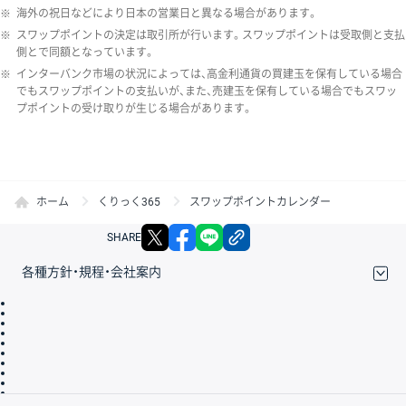
※
海外の祝日などにより日本の営業日と異なる場合があります。
※
スワップポイントの決定は取引所が行います。スワップポイントは受取側と支払
側とで同額となっています。
※
インターバンク市場の状況によっては、高金利通貨の買建玉を保有している場合
でもスワップポイントの支払いが、また、売建玉を保有している場合でもスワッ
プポイントの受け取りが生じる場合があります。
ホーム
くりっく365
スワップポイントカレンダー
X
facebook
LINE
リンクをコピー
SHARE
各種方針・規程・会社案内
取引規程・約款
サイトマップ
その他のご案内
個人情報保護方針
最良執行方針
サイトのご利用について
ディスクレイマー
信託保全
リスク説明
会社案内