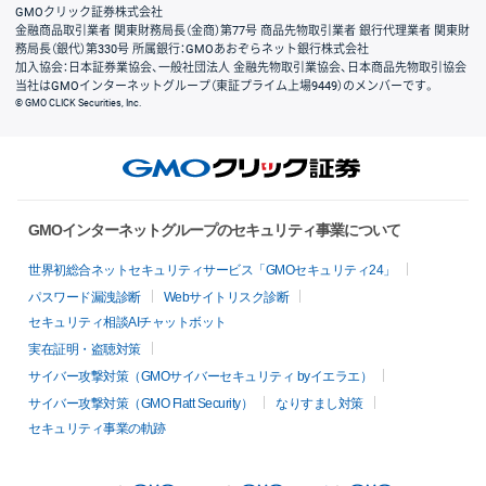
GMOクリック証券株式会社
金融商品取引業者 関東財務局長（金商）第77号 商品先物取引業者 銀行代理業者 関東財
務局長（銀代）第330号 所属銀行：GMOあおぞらネット銀行株式会社
加入協会：日本証券業協会、一般社団法人 金融先物取引業協会、日本商品先物取引協会
当社はGMOインターネットグループ（東証プライム上場9449）のメンバーです。
© GMO CLICK Securities, Inc.
GMOインターネットグループのセキュリティ事業について
世界初総合ネットセキュリティサービス「GMOセキュリティ24」
パスワード漏洩診断
Webサイトリスク診断
セキュリティ相談AIチャットボット
実在証明・盗聴対策
サイバー攻撃対策（GMOサイバーセキュリティ byイエラエ）
サイバー攻撃対策（GMO Flatt Security）
なりすまし対策
セキュリティ事業の軌跡