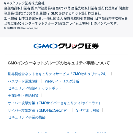
GMOクリック証券株式会社
金融商品取引業者 関東財務局長（金商）第77号 商品先物取引業者 銀行代理業者 関東財
務局長（銀代）第330号 所属銀行：GMOあおぞらネット銀行株式会社
加入協会：日本証券業協会、一般社団法人 金融先物取引業協会、日本商品先物取引協会
当社はGMOインターネットグループ（東証プライム上場9449）のメンバーです。
© GMO CLICK Securities, Inc.
GMOインターネットグループのセキュリティ事業について
世界初総合ネットセキュリティサービス「GMOセキュリティ24」
パスワード漏洩診断
Webサイトリスク診断
セキュリティ相談AIチャットボット
実在証明・盗聴対策
サイバー攻撃対策（GMOサイバーセキュリティ byイエラエ）
サイバー攻撃対策（GMO Flatt Security）
なりすまし対策
セキュリティ事業の軌跡