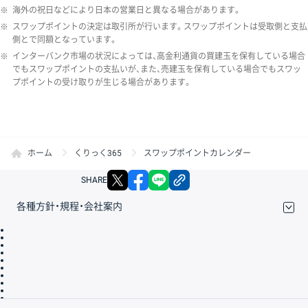
※
海外の祝日などにより日本の営業日と異なる場合があります。
※
スワップポイントの決定は取引所が行います。スワップポイントは受取側と支払
側とで同額となっています。
※
インターバンク市場の状況によっては、高金利通貨の買建玉を保有している場合
でもスワップポイントの支払いが、また、売建玉を保有している場合でもスワッ
プポイントの受け取りが生じる場合があります。
ホーム
くりっく365
スワップポイントカレンダー
X
facebook
LINE
リンクをコピー
SHARE
各種方針・規程・会社案内
取引規程・約款
サイトマップ
その他のご案内
個人情報保護方針
最良執行方針
サイトのご利用について
ディスクレイマー
信託保全
リスク説明
会社案内