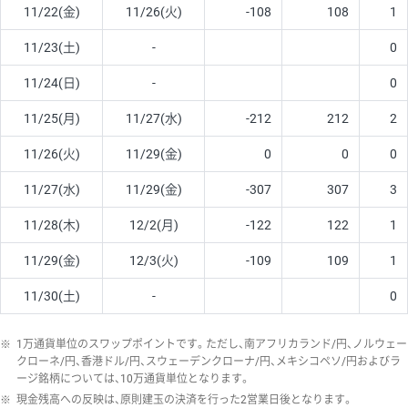
11/22(金)
11/26(火)
-108
108
1
11/23(土)
-
0
11/24(日)
-
0
11/25(月)
11/27(水)
-212
212
2
11/26(火)
11/29(金)
0
0
0
11/27(水)
11/29(金)
-307
307
3
11/28(木)
12/2(月)
-122
122
1
11/29(金)
12/3(火)
-109
109
1
11/30(土)
-
0
※
1万通貨単位のスワップポイントです。ただし、南アフリカランド/円、ノルウェー
クローネ/円、香港ドル/円、スウェーデンクローナ/円、メキシコペソ/円およびラ
ージ銘柄については、10万通貨単位となります。
※
現金残高への反映は、原則建玉の決済を行った2営業日後となります。